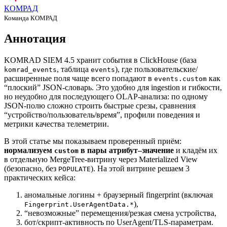
КОМРАД
Команда КОМРАД
Аннотация
KOMRAD SIEM 4.5 хранит события в ClickHouse (база
, таблица
), где пользовательские/
komrad_events
events
расширенные поля чаще всего попадают в
как
events.custom
“плоский” JSON‑словарь. Это удобно для ingestion и гибкости,
но неудобно для последующего OLAP‑анализа: по одному
JSON‑полю сложно строить быстрые срезы, сравнения
“устройство/пользователь/время”, профили поведения и
метрики качества телеметрии.
В этой статье мы показываем проверенный приём:
нормализуем
в пары атрибут–значение
и кладём их
custom
в отдельную MergeTree‑витрину через Materialized View
(безопасно, без
). На этой витрине решаем 3
POPULATE
практических кейса:
аномальные логины + браузерный fingerprint (включая
),
Fingerprint.UserAgentData.*
“невозможные” перемещения/резкая смена устройства,
бот/скрипт‑активность по UserAgent/TLS‑параметрам.