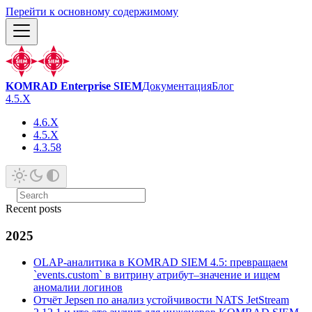
Перейти к основному содержимому
KOMRAD Enterprise SIEM
Документация
Блог
4.5.X
4.6.X
4.5.X
4.3.58
Recent posts
2025
OLAP-аналитика в KOMRAD SIEM 4.5: превращаем
`events.custom` в витрину атрибут–значение и ищем
аномалии логинов
Отчёт Jepsen по анализ устойчивости NATS JetStream