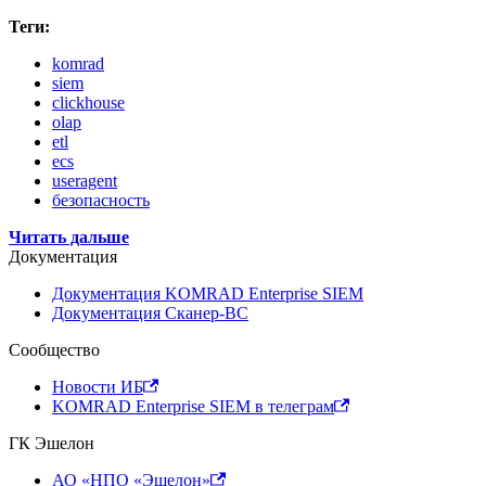
Теги:
komrad
siem
clickhouse
olap
etl
ecs
useragent
безопасность
Читать дальше
Документация
Документация KOMRAD Enterprise SIEM
Документация Сканер-ВС
Сообщество
Новости ИБ
KOMRAD Enterprise SIEM в телеграм
ГК Эшелон
АО «НПО «Эшелон»