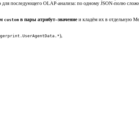
бно для последующего OLAP‑анализа: по одному JSON‑полю сложн
ем
в пары атрибут–значение
и кладём их в отдельную Mer
custom
),
gerprint.UserAgentData.*