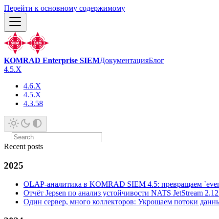
Перейти к основному содержимому
KOMRAD Enterprise SIEM
Документация
Блог
4.5.X
4.6.X
4.5.X
4.3.58
Recent posts
2025
OLAP-аналитика в KOMRAD SIEM 4.5: превращаем `event
Отчёт Jepsen по анализ устойчивости NATS JetStream 2.
Один сервер, много коллекторов: Укрощаем потоки да