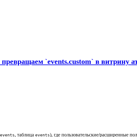
ревращаем `events.custom` в витрину а
, таблица
), где пользовательские/расширенные по
events
events