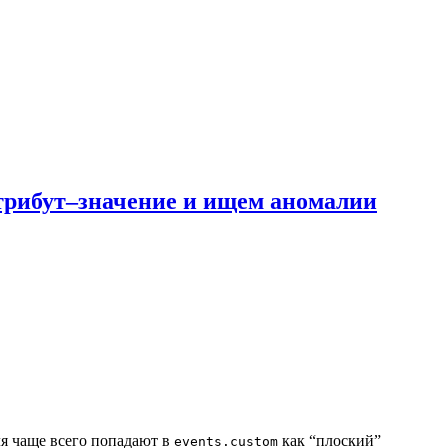
трибут–значение и ищем аномалии
ля чаще всего попадают в
как “плоский”
events.custom