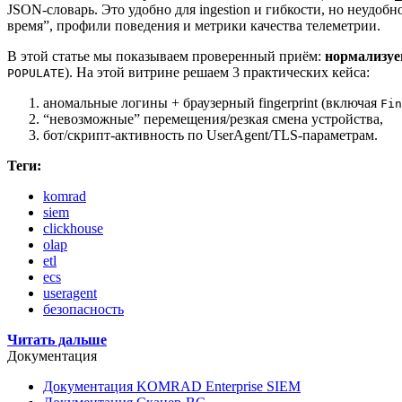
JSON‑словарь. Это удобно для ingestion и гибкости, но неудо
время”, профили поведения и метрики качества телеметрии.
В этой статье мы показываем проверенный приём:
нормализу
). На этой витрине решаем 3 практических кейса:
POPULATE
аномальные логины + браузерный fingerprint (включая
Fin
“невозможные” перемещения/резкая смена устройства,
бот/скрипт‑активность по UserAgent/TLS‑параметрам.
Теги:
komrad
siem
clickhouse
olap
etl
ecs
useragent
безопасность
Читать дальше
Документация
Документация KOMRAD Enterprise SIEM