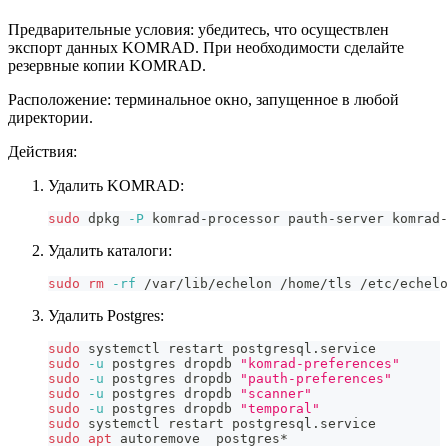
Предварительные условия: убедитесь, что осуществлен
экспорт данных KOMRAD. При необходимости сделайте
резервные копии KOMRAD.
Расположение: терминальное окно, запущенное в любой
директории.
Действия:
Удалить KOMRAD:
sudo
 dpkg 
-P
 komrad-processor pauth-server komrad-
Удалить каталоги:
sudo
rm
-rf
 /var/lib/echelon /home/tls /etc/echelo
Удалить Postgres:
sudo
 systemctl restart postgresql.service
sudo
-u
 postgres dropdb 
"komrad-preferences"
sudo
-u
 postgres dropdb 
"pauth-preferences"
sudo
-u
 postgres dropdb 
"scanner"
sudo
-u
 postgres dropdb 
"temporal"
sudo
 systemctl restart postgresql.service
sudo
apt
 autoremove  postgres*