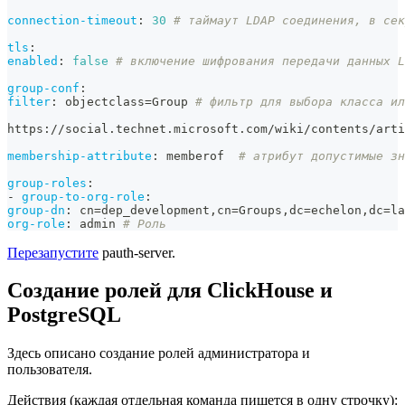
connection-timeout
:
30
# таймаут LDAP соединения, в сек
tls
:
enabled
:
false
# включение шифрования передачи данных L
group-conf
:
filter
:
 objectclass=Group 
# фильтр для выбора класса ил
https
:
//social.technet.microsoft.com/wiki/contents/arti
membership-attribute
:
 memberof  
# атрибут допустимые зн
group-roles
:
-
group-to-org-role
:
group-dn
:
 cn=dep_development
,
cn=Groups
,
dc=echelon
,
dc=la
org-role
:
 admin 
# Роль
Перезапустите
pauth-server.
Создание ролей для ClickHouse и
PostgreSQL
Здесь описано создание ролей администратора и
пользователя.
Действия (каждая отдельная команда пишется в одну строчку):