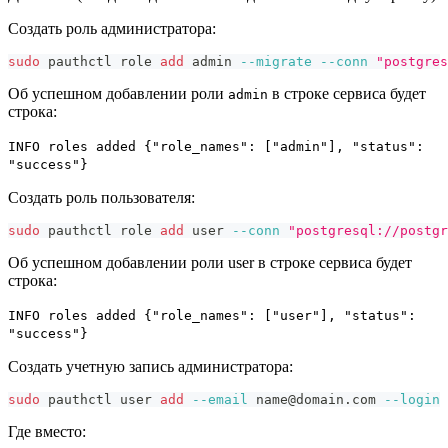
Создать роль администратора:
sudo
 pauthctl role 
add
 admin 
--migrate
--conn
"postgres
Об успешном добавлении роли
в строке сервиса будет
admin
строка:
INFO roles added {"role_names": ["admin"], "status":
"success"}
Создать роль пользователя:
sudo
 pauthctl role 
add
 user 
--conn
"postgresql://postgr
Об успешном добавлении роли user в строке сервиса будет
строка:
INFO roles added {"role_names": ["user"], "status":
"success"}
Создать учетную запись администратора:
sudo
 pauthctl user 
add
--email
 name@domain.com 
--login
 
Где вместо: