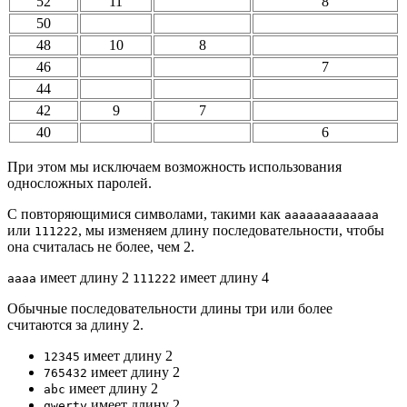
52
11
8
50
48
10
8
46
7
44
42
9
7
40
6
При этом мы исключаем возможность использования
односложных паролей.
С повторяющимися символами, такими как
aaaaaaaaaaaaa
или
, мы изменяем длину последовательности, чтобы
111222
она считалась не более, чем 2.
имеет длину 2
имеет длину 4
aaaa
111222
Обычные последовательности длины три или более
считаются за длину 2.
имеет длину 2
12345
имеет длину 2
765432
имеет длину 2
abc
имеет длину 2
qwerty