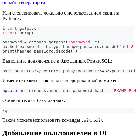
онлайн генератором
Или сгенерировать локально с использованием скрипта
Python 3:
import
 getpass
import
 bcrypt
password 
=
 getpass.getpass
(
"password: "
)
hashed_password 
=
 bcrypt.hashpw
(
password.encode
(
"utf-8"
print
(
hashed_password.decode
(
))
Выполните подключение к базе данных PostgreSQL:
psql postgres://postgres:pass@localhost:5432/pauth-pref
Измените
на сгенерированный вами хеш:
EXAMPLE_HASH
update
 preferences
.
users 
set
 password_hash 
=
'EXAMPLE_H
Отключитесь от базы данных:
\q
Также можете использовать команды
,
.
quit
exit
Добавление пользователей в UI