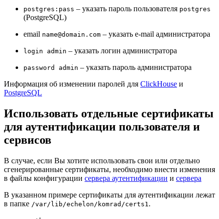
– указать пароль пользователя
postgres:pass
postgres
(PostgreSQL)
email
– указать e-mail администратора
name@domain.com
– указать логин администратора
login admin
– указать пароль администратора
password admin
Информация об изменении паролей для
ClickHouse
и
PostgreSQL
Использовать отдельные сертификаты
для аутентификации пользователя и
сервисов
В случае, если Вы хотите использовать свои или отдельно
сгенерированные сертификаты, необходимо внести изменения
в файлы конфигурации
сервера аутентификации
и
сервера
В указанном примере сертификаты для аутентификации лежат
в папке
.
/var/lib/echelon/komrad/certs1