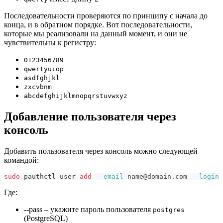
Последовательности проверяются по принципу с начала до
конца, и в обратном порядке. Вот последовательности,
которые мы реализовали на данный момент, и они не
чувствительны к регистру:
0123456789
qwertyuiop
asdfghjkl
zxcvbnm
abcdefghijklmnopqrstuvwxyz
Добавление пользователя через
консоль
Добавить пользователя через консоль можно следующей
командой:
sudo
 pauthctl user 
add
--email
 name@domain.com 
--login
 
Где:
--pass – укажите пароль пользователя
postgres
(PostgreSQL)