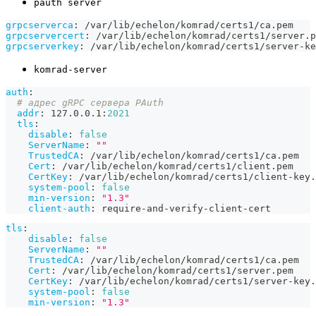
pauth server
grpcserverca
:
 /var/lib/echelon/komrad/certs1/ca.pem
grpcservercert
:
 /var/lib/echelon/komrad/certs1/server.p
grpcserverkey
:
 /var/lib/echelon/komrad/certs1/server
-
ke
komrad-server
auth
:
# адрес gRPC сервера PAuth
addr
:
 127.0.0.1
:
2021
tls
:
disable
:
false
ServerName
:
""
TrustedCA
:
 /var/lib/echelon/komrad/certs1/ca.pem
Cert
:
 /var/lib/echelon/komrad/certs1/client.pem
CertKey
:
 /var/lib/echelon/komrad/certs1/client
-
key.
system-pool
:
false
min-version
:
"1.3"
client-auth
:
 require
-
and
-
verify
-
client
-
cert
tls
:
disable
:
false
ServerName
:
""
TrustedCA
:
 /var/lib/echelon/komrad/certs1/ca.pem
Cert
:
 /var/lib/echelon/komrad/certs1/server.pem
CertKey
:
 /var/lib/echelon/komrad/certs1/server
-
key.
system-pool
:
false
min-version
:
"1.3"