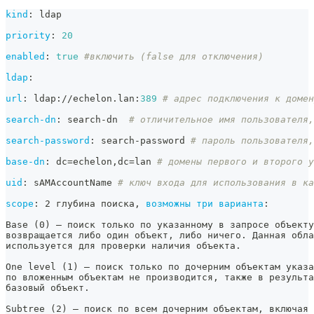
kind
:
 ldap
priority
:
20
enabled
:
true
#включить (false для отключения)
ldap
:
url
:
 ldap
:
//echelon.lan
:
389
# адрес подключения к домен
search-dn
:
 search
-
dn  
# отличительное имя пользователя,
search-password
:
 search
-
password 
# пароль пользователя,
base-dn
:
 dc=echelon
,
dc=lan 
# домены первого и второго у
uid
:
 sAMAccountName 
# ключ входа для использования в ка
scope
:
 2 глубина поиска
,
возможны три варианта
:
Base (0) — поиск только по указанному в запросе объекту
возвращается либо один объект
,
 либо ничего. Данная обла
используется для проверки наличия объекта.
One level (1) — поиск только по дочерним объектам указ
по вложенным объектам не производится
,
 также в результа
базовый объект.
Subtree (2) — поиск по всем дочерним объектам
,
 включая 