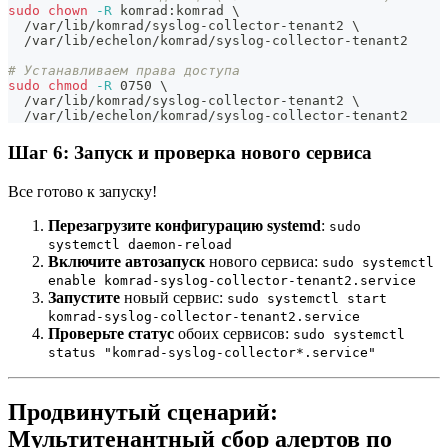
sudo
chown
-R
 komrad:komrad 
\
  /var/lib/komrad/syslog-collector-tenant2 
\
  /var/lib/echelon/komrad/syslog-collector-tenant2
# Устанавливаем права доступа 
sudo
chmod
-R
 0750 
\
  /var/lib/komrad/syslog-collector-tenant2 
\
  /var/lib/echelon/komrad/syslog-collector-tenant2
Шаг 6: Запуск и проверка нового сервиса
Все готово к запуску!
Перезагрузите конфигурацию systemd
:
sudo
systemctl daemon-reload
Включите автозапуск
нового сервиса:
sudo systemctl
enable komrad-syslog-collector-tenant2.service
Запустите
новый сервис:
sudo systemctl start
komrad-syslog-collector-tenant2.service
Проверьте статус
обоих сервисов:
sudo systemctl
status "komrad-syslog-collector*.service"
Продвинутый сценарий:
Мультитенантный сбор алертов по