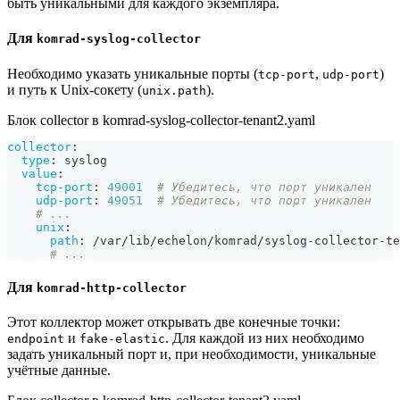
быть уникальными для каждого экземпляра.
Для
komrad-syslog-collector
Необходимо указать уникальные порты (
,
)
tcp-port
udp-port
и путь к Unix-сокету (
).
unix.path
Блок collector в komrad-syslog-collector-tenant2.yaml
collector
:
type
:
 syslog
value
:
tcp-port
:
49001
# Убедитесь, что порт уникален
udp-port
:
49051
# Убедитесь, что порт уникален
# ...
unix
:
path
:
 /var/lib/echelon/komrad/syslog
-
collector
-
te
# ...
Для
komrad-http-collector
Этот коллектор может открывать две конечные точки:
и
. Для каждой из них необходимо
endpoint
fake-elastic
задать уникальный порт и, при необходимости, уникальные
учётные данные.