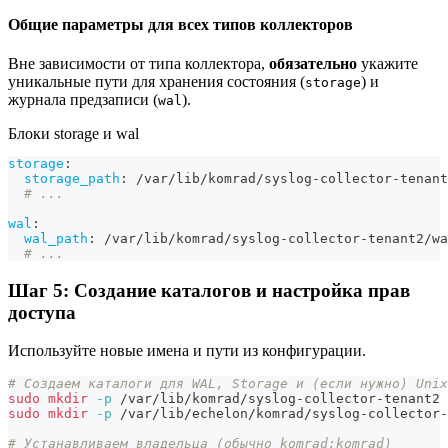
Общие параметры для всех типов коллекторов
Вне зависимости от типа коллектора,
обязательно
укажите
уникальные пути для хранения состояния (
) и
storage
журнала предзаписи (
).
wal
Блоки storage и wal
storage
:
storage_path
:
 /var/lib/komrad/syslog
-
collector
-
tenant
# ...
wal
:
wal_path
:
 /var/lib/komrad/syslog
-
collector
-
tenant2/wa
# ...
Шаг 5: Создание каталогов и настройка прав
доступа
Используйте новые имена и пути из конфигурации.
# Создаем каталоги для WAL, Storage и (если нужно) Unix
sudo
mkdir
-p
 /var/lib/komrad/syslog-collector-tenant2
sudo
mkdir
-p
 /var/lib/echelon/komrad/syslog-collector-
# Устанавливаем владельца (обычно komrad:komrad)