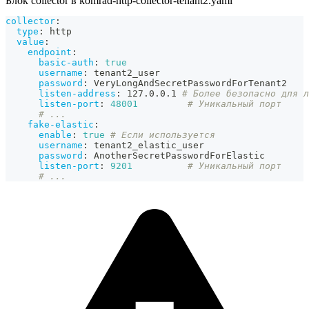
Блок collector в komrad-http-collector-tenant2.yaml
collector
:
type
:
 http
value
:
endpoint
:
basic-auth
:
true
username
:
 tenant2_user
password
:
 VeryLongAndSecretPasswordForTenant2
listen-address
:
 127.0.0.1 
# Более безопасно для л
listen-port
:
48001
# Уникальный порт
# ...
fake-elastic
:
enable
:
true
# Если используется
username
:
 tenant2_elastic_user
password
:
 AnotherSecretPasswordForElastic
listen-port
:
9201
# Уникальный порт
# ...