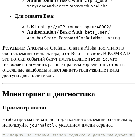
Authorization / Basic Auth:
/
alpha_user
VeryLongAndSecretPasswordForAlpha
Для тенанта Beta:
URL:
http://<IP_коллектора>:48002/
Authorization / Basic Auth:
/
beta_user
AnotherSecretPasswordForBetaMonitoring
Результат:
Алерты от Grafana тенанта Alpha поступают в
свой экземпляр коллектора, а от Beta — в свой. В KOMRAD
эти потоки событий будут иметь разные
, что
setup_id
позволяет применять разные правила корреляции, строить
отдельные дашборды и настраивать гранулярные права
доступа для аналитиков.
Мониторинг и диагностика
Просмотр логов
Чтобы просматривать логи для каждого экземпляра отдельно,
используйте
с указанием имени сервиса.
journalctl
# Следить за логами нового сервиса в реальном времени