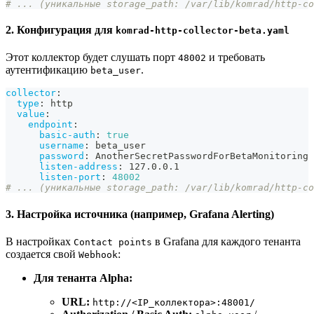
# ... (уникальные storage_path: /var/lib/komrad/http-co
2. Конфигурация для
komrad-http-collector-beta.yaml
Этот коллектор будет слушать порт
и требовать
48002
аутентификацию
.
beta_user
collector
:
type
:
 http
value
:
endpoint
:
basic-auth
:
true
username
:
 beta_user
password
:
 AnotherSecretPasswordForBetaMonitoring
listen-address
:
 127.0.0.1
listen-port
:
48002
# ... (уникальные storage_path: /var/lib/komrad/http-co
3. Настройка источника (например, Grafana Alerting)
В настройках
в Grafana для каждого тенанта
Contact points
создается свой
:
Webhook
Для тенанта Alpha:
URL:
http://<IP_коллектора>:48001/