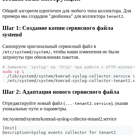
Общий алгоритм идентичен для любого типа коллектора. Для
примера мы создадим "двойника" для коллектора
.
tenant2
Шаг 1: Создание копии сервисного файла
systemd
Скопируем оригинальный сервисный файл в
, чтобы наши изменения не были
/etc/systemd/system/
затронуты при обновлениях пакетов.
# Замените 'syslog' на 'http' при работе с HTTP-коллект
sudo
cp
\
  /lib/systemd/system/komrad-syslog-collector.service 
\
  /etc/systemd/system/komrad-syslog-collector-tenant2.s
Шаг 2: Адаптация нового сервисного файла
Отредактируйте новый файл (
), указав
...-tenant2.service
уникальные пути и параметры.
/etc/systemd/system/komrad-syslog-collector-tenant2.service
[Unit]
Description=Syslog events collector for tenant2