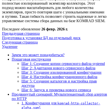
полностью изолированный экземпляр коллектора. Этот
подход можно масштабировать для любого количества
экземпляров, просто повторяя шаги с уникальными именами
и путями. Такая гибкость позволяет строить надежные и легко
управляемые системы сбора данных на базе KOMRAD SIEM.
Последнее обновление
26 февр. 2026 г.
Предыдущая страница
Подготовка к установке БД на отдельный диск
Следующая страница
Удаление
Зачем это может понадобиться?
Пошаговая инструкция
Шаг 1: Создание копии сервисного файла systemd
Шаг 2: Адаптация нового сервисного файла
Шаг 3: Создание изолированной конфигурации
Шаг 4: Настройка конфигурационного файла
Шаг 5: Создание каталогов и настройка прав
доступа
Шаг 6: Запуск и проверка нового сервиса
Продвинутый сценарий: Мультитенантный сбор алертов
по HTTP
1. Конфигурация для
komrad-http-collector-
alpha.yaml