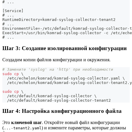
# ...
[Service]
# ...
RuntimeDirectory=komrad-syslog-collector-tenant2
# ...
EnvironmentFile=-/etc/default/komrad-syslog-collector-t
ExecStart=/usr/bin/komrad-syslog-collector -c /etc/eche
# ...
Шаг 3: Создание изолированной конфигурации
Создадим копии файлов конфигурации и окружения.
# Замените 'syslog' на 'http' при необходимости
sudo
cp
\
  /etc/echelon/komrad/komrad-syslog-collector.yaml 
\
  /etc/echelon/komrad/komrad-syslog-collector-tenant2.y
sudo
cp
\
  /etc/default/komrad-syslog-collector 
\
  /etc/default/komrad-syslog-collector-tenant2
Шаг 4: Настройка конфигурационного файла
Это
ключевой шаг
. Откройте новый файл конфигурации
(
) и измените параметры, которые должны
...-tenant2.yaml