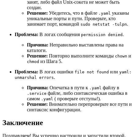
занят, либо файл Unix-сокета не может быть
создан.
Решение:
Убедитесь, что в файле
указаны
.yaml
уникальные порты и пути. Проверьте, кто
занимает порт, командой
.
sudo netstat -tulpn
Проблема:
В логах сообщения
.
permission denied
Причина:
Неправильно выставлены права на
каталоги.
Решение:
Повторно выполните команды
и
chown
из Шага 5.
chmod
Проблема:
В логах ошибки
или
file not found
yaml:
.
unmarshal errors
Причина:
Опечатка в пути к
файлу в
.yaml
файле, либо синтаксическая ошибка в
.service
самом
( проверьте отступы!).
.yaml
Решение:
Внимательно перепроверьте все пути и
синтаксис конфигурации.
Заключение
Поздравляем! Вы успешно настроили и запустили второй,