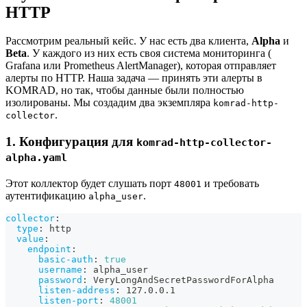
HTTP
Рассмотрим реальный кейс. У нас есть два клиента,
Alpha
и
Beta
. У каждого из них есть своя система мониторинга (
Grafana или Prometheus AlertManager), которая отправляет
алерты по HTTP. Наша задача — принять эти алерты в
KOMRAD, но так, чтобы данные были полностью
изолированы. Мы создадим два экземпляра
komrad-http-
.
collector
1. Конфигурация для
komrad-http-collector-
alpha.yaml
Этот коллектор будет слушать порт
и требовать
48001
аутентификацию
.
alpha_user
collector
:
type
:
 http
value
:
endpoint
:
basic-auth
:
true
username
:
 alpha_user
password
:
 VeryLongAndSecretPasswordForAlpha
listen-address
:
 127.0.0.1
listen-port
:
48001