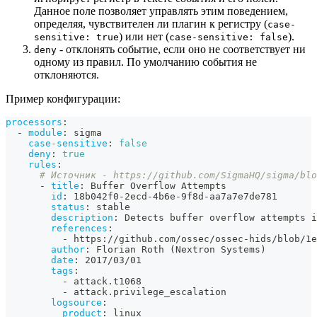
Данное поле позволяет управлять этим поведением,
определяя, чувствителен ли плагин к регистру (
case-
) или нет (
).
sensitive: true
case-sensitive: false
- отклонять событие, если оно не соответствует ни
deny
одному из правил. По умолчанию события не
отклоняются.
Пример конфигурации:
processors
:
-
module
:
 sigma
case-sensitive
:
false
deny
:
true
rules
:
# Источник - https://github.com/SigmaHQ/sigma/blo
-
title
:
 Buffer Overflow Attempts
id
:
 18b042f0
-
2ecd
-
4b6e
-
9f8d
-
aa7a7e7de781
status
:
 stable
description
:
 Detects buffer overflow attempts i
references
:
-
 https
:
//github.com/ossec/ossec
-
hids/blob/1e
author
:
 Florian Roth (Nextron Systems)
date
:
 2017/03/01
tags
:
-
 attack.t1068
-
 attack.privilege_escalation
logsource
:
product
:
 linux