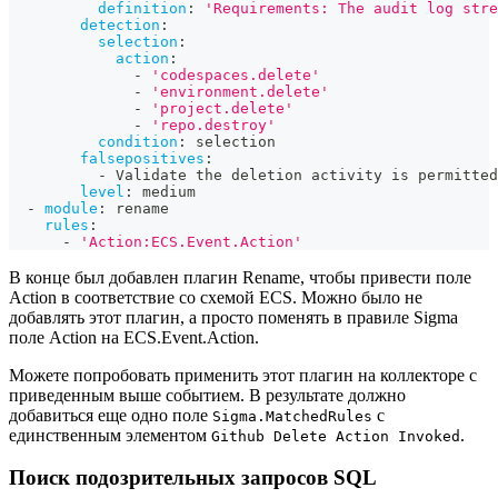
definition
:
'Requirements: The audit log stre
detection
:
selection
:
action
:
-
'codespaces.delete'
-
'environment.delete'
-
'project.delete'
-
'repo.destroy'
condition
:
 selection
falsepositives
:
-
 Validate the deletion activity is permitted
level
:
 medium
-
module
:
 rename
rules
:
-
'Action:ECS.Event.Action'
В конце был добавлен плагин Rename, чтобы привести поле
Action в соответствие со схемой ECS. Можно было не
добавлять этот плагин, а просто поменять в правиле Sigma
поле Action на ECS.Event.Action.
Можете попробовать применить этот плагин на коллекторе с
приведенным выше событием. В результате должно
добавиться еще одно поле
с
Sigma.MatchedRules
единственным элементом
.
Github Delete Action Invoked
Поиск подозрительных запросов SQL