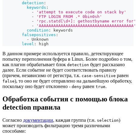
detection
:
keywords
:
-
'attempt to execute code on stack by'
-
'FTP LOGIN FROM .* 0bin0sh'
-
'rpc.statd[\d+]: gethostbyname error for'
-
'AAAAAAAAAAAAAAAAAAAAAAAAAAAAAAAAAAAAAAA'
condition
:
 keywords
falsepositives
:
-
 Unknown
level
:
 high
В данном примере используется правило, детектирующее
попытку переполнения буфера в Linux. Более подробно о том,
как плагин обрабатывает блок
будет рассказано
detection
далее. Если событие не будет соответствовать правилу
(причем, независимо от регистра, т.к.
равен
case-sensitive
), то оно не будет отправлено на дальнейшую обработку,
false
поскольку оно будет отклонено -
равен
.
deny
true
Обработка события с помощью блока
detection правила
Согласно
документации
, каждая группа (т.н.
)
selection
может производить фильтрацию тремя различными
способами: