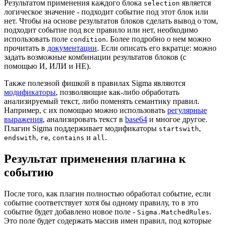
Результатом применения каждого блока
является
selection
логическое значение - подходит событие под этот блок или
нет. Чтобы на основе результатов блоков сделать вывод о том,
подходит событие под все правило или нет, необходимо
использовать поле
. Более подробно о нем можно
condition
прочитать в
документации
. Если описать его вкратце: можно
задать возможные комбинации результатов блоков (с
помощью И, ИЛИ и НЕ).
Также полезной фишкой в правилах Sigma являются
модификаторы
, позволяющие как-либо обработать
анализируемый текст, либо поменять семантику правил.
Например, с их помощью можно использовать
регулярные
выражения
, анализировать текст в
base64
и многое другое.
Плагин Sigma поддерживает модификаторы
,
startswith
,
,
и
.
endswith
re
contains
all
Результат применения плагина к
событию
После того, как плагин полностью обработал событие, если
событие соответствует хотя бы одному правилу, то в это
событие будет добавлено новое поле -
.
Sigma.MatchedRules
Это поле будет содержать массив имен правил, под которые