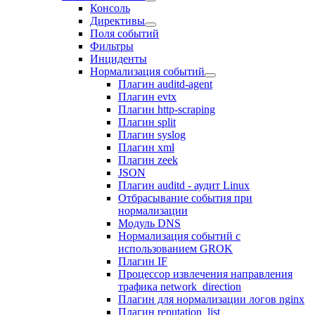
Консоль
Директивы
Поля событий
Фильтры
Инциденты
Нормализация событий
Плагин auditd-agent
Плагин evtx
Плагин http-scraping
Плагин split
Плагин syslog
Плагин xml
Плагин zeek
JSON
Плагин auditd - аудит Linux
Отбрасывание события при
нормализации
Модуль DNS
Нормализация событий c
использованием GROK
Плагин IF
Процессор извлечения направления
трафика network_direction
Плагин для нормализации логов nginx
Плагин reputation_list