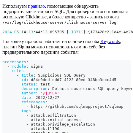
Используем
правило
, помогающее обнаружить
подозрительные запросы SQL. Для проверки этого правила я
использую Clickhouse, а более конкретно - запись из лога
:
/var/log/clickhouse-server/clickhouse-server.log
2024.05
.14 
13
:44:12.695795 
[
1371
]
{
173428c2-1a4e-4e2b
Поскольку правило работает на основе способа
Keywords
,
плагин Sigma можно использовать сам по себе без
предварительного парсинга события:
processors
:
-
module
:
 sigma
rules
:
-
title
:
 Suspicious SQL Query
id
:
 d84c0ded
-
edd7
-
4123
-
80ed
-
348bb3ccc4d5
status
:
 test
description
:
 Detects suspicious SQL query keywr
author
:
'@juju4'
date
:
 2022/12/27
references
:
-
 https
:
//github.com/sqlmapproject/sqlmap
tags
:
-
 attack.exfiltration
-
 attack.initial_access
-
 attack.privilege_escalation
-
 attack.t1190