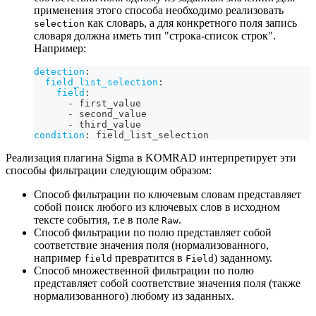
применения этого способа необходимо реализовать
как словарь, а для конкретного поля запись
selection
словаря должна иметь тип "строка-список строк".
Например:
detection
:
field_list_selection
:
field
:
-
 first_value
-
 second_value
-
 third_value
condition
:
 field_list_selection
Реализация плагина Sigma в KOMRAD интерпретирует эти
способы фильтрации следующим образом:
Способ фильтрации по ключевым словам представляет
собой поиск любого из ключевых слов в исходном
тексте события, т.е в поле
.
Raw
Способ фильтрации по полю представляет собой
соответствие значения поля (нормализованного,
например
превратится в
) заданному.
field
Field
Способ множественной фильтрации по полю
представляет собой соответствие значения поля (также
нормализованного) любому из заданных.