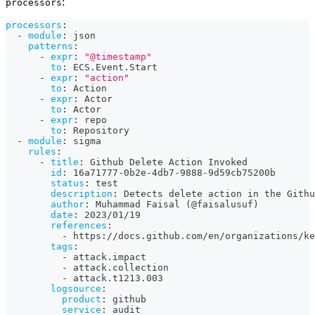
:
processors
processors
:
-
module
:
 json
patterns
:
-
expr
:
"@timestamp"
to
:
 ECS.Event.Start
-
expr
:
"action"
to
:
 Action
-
expr
:
 Actor
to
:
 Actor
-
expr
:
 repo
to
:
 Repository
-
module
:
 sigma
rules
:
-
title
:
 Github Delete Action Invoked
id
:
 16a71777
-
0b2e
-
4db7
-
9888
-
9d59cb75200b
status
:
 test
description
:
 Detects delete action in the Githu
author
:
 Muhammad Faisal (@faisalusuf)
date
:
 2023/01/19
references
:
-
 https
:
//docs.github.com/en/organizations/ke
tags
:
-
 attack.impact
-
 attack.collection
-
 attack.t1213.003
logsource
:
product
:
 github
service
:
 audit