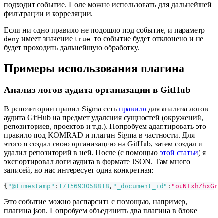
подходит событие. Поле можно использовать для дальнейшей
фильтрации и корреляции.
Если ни одно правило не подошло под событие, и параметр
имеет значение
, то событие будет отклонено и не
deny
true
будет проходить дальнейшую обработку.
Примеры использования плагина
Анализ логов аудита организации в GitHub
В репозитории правил Sigma есть
правило
для анализа логов
аудита GitHub на предмет удаления сущностей (окружений,
репозиториев, проектов и т.д.). Попробуем адаптировать это
правило под KOMRAD и плагин Sigma в частности. Для
этого я создал свою организацию на GitHub, затем создал и
удалил репозиторий в ней. После (с помощью
этой статьи
) я
экспортировал логи аудита в формате JSON. Там много
записей, но нас интересует одна конкретная:
{
"@timestamp"
:
1715693058818
,
"_document_id"
:
"ouNIxhZhxGr
Это событие можно распарсить с помощью, например,
плагина json. Попробуем объединить два плагина в блоке