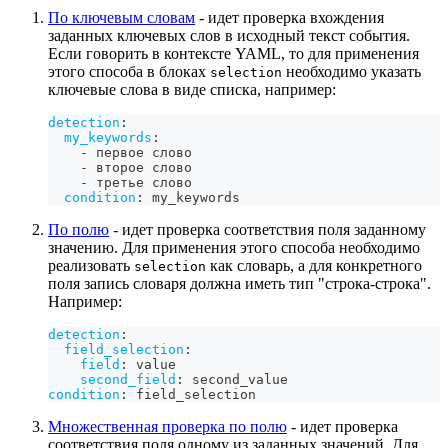
По ключевым словам
- идет проверка вхождения
заданных ключевых слов в исходный текст события.
Если говорить в контексте YAML, то для применения
этого способа в блоках
необходимо указать
selection
ключевые слова в виде списка, например:
detection
:
my_keywords
:
-
 первое слово
-
 второе слово
-
 третье слово
condition
:
 my_keywords
По полю
- идет проверка соответствия поля заданному
значению. Для применения этого способа необходимо
реализовать
как словарь, а для конкретного
selection
поля запись словаря должна иметь тип "строка-строка".
Например:
detection
:
field_selection
:
field
:
 value
second_field
:
 second_value
condition
:
 field_selection
Множественная проверка по полю
- идет проверка
соответствия поля одному из заданных значений. Для