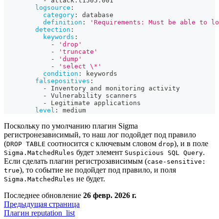
-
 attack.t1505.001
logsource
:
category
:
 database
definition
:
'Requirements: Must be able to lo
detection
:
keywords
:
-
'drop'
-
'truncate'
-
'dump'
-
'select \*'
condition
:
 keywords
falsepositives
:
-
 Inventory and monitoring activity
-
 Vulnerability scanners
-
 Legitimate applications
level
:
 medium
Поскольку по умолчанию плагин Sigma
регистронезависимый, то наш лог подойдет под правило
(
соотносится с ключевым словом
), и в поле
DROP TABLE
drop
будет элемент
.
Sigma.MatchedRules
Suspicious SQL Query
Если сделать плагин регистрозависимым (
case-sensitive:
), то событие не подойдет под правило, и поля
true
не будет.
Sigma.MatchedRules
Последнее обновление
26 февр. 2026 г.
Предыдущая страница
Плагин reputation_list