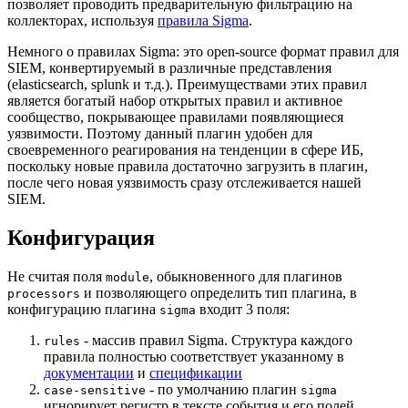
позволяет проводить предварительную фильтрацию на
коллекторах, используя
правила Sigma
.
Немного о правилах Sigma: это open-source формат правил для
SIEM, конвертируемый в различные представления
(elasticsearch, splunk и т.д.). Преимуществами этих правил
является богатый набор открытых правил и активное
сообщество, покрывающее правилами появляющиеся
уязвимости. Поэтому данный плагин удобен для
своевременного реагирования на тенденции в сфере ИБ,
поскольку новые правила достаточно загрузить в плагин,
после чего новая уязвимость сразу отслеживается нашей
SIEM.
Конфигурация
Не считая поля
, обыкновенного для плагинов
module
и позволяющего определить тип плагина, в
processors
конфигурацию плагина
входит 3 поля:
sigma
- массив правил Sigma. Структура каждого
rules
правила полностью соответствует указанному в
документации
и
спецификации
- по умолчанию плагин
case-sensitive
sigma
игнорирует регистр в тексте события и его полей.