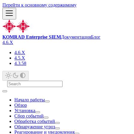
Перейти к основному содержимому
KOMRAD Enterprise SIEM
Документация
Блог
4.6.X
4.6.X
4.5.X
4.3.58
Начало работы
Обзор
Установка
Сбор событий
Обработка событий
Обнаружение угроз
Реагирование и уведомления