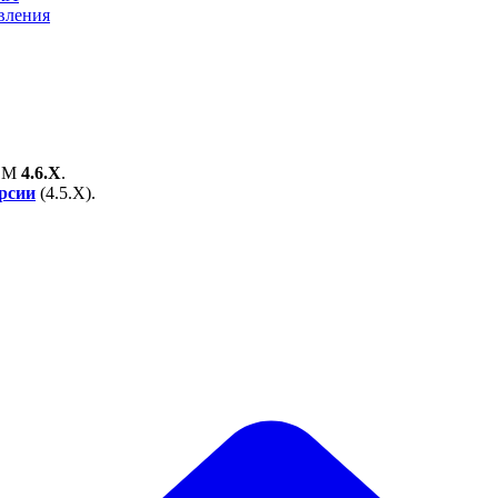
вления
EM
4.6.X
.
ерсии
(
4.5.X
).