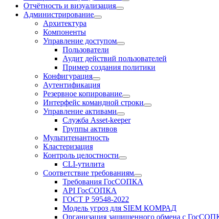
Отчётность и визуализация
Администрирование
Архитектура
Компоненты
Управление доступом
Пользователи
Аудит действий пользователей
Пример создания политики
Конфигурация
Аутентификация
Резервное копирование
Интерфейс командной строки
Управление активами
Служба Asset-keeper
Группы активов
Мультитенантность
Кластеризация
Контроль целостности
CLI-утилита
Соответствие требованиям
Требования ГосСОПКА
API ГосСОПКА
ГОСТ Р 59548-2022
Модель угроз для SIEM КОМРАД
Организация защищенного обмена с ГосСО