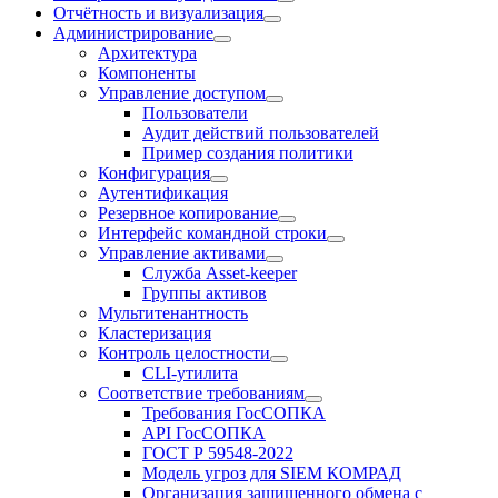
Отчётность и визуализация
Администрирование
Архитектура
Компоненты
Управление доступом
Пользователи
Аудит действий пользователей
Пример создания политики
Конфигурация
Аутентификация
Резервное копирование
Интерфейс командной строки
Управление активами
Служба Asset-keeper
Группы активов
Мультитенантность
Кластеризация
Контроль целостности
CLI-утилита
Соответствие требованиям
Требования ГосСОПКА
API ГосСОПКА
ГОСТ Р 59548-2022
Модель угроз для SIEM КОМРАД
Организация защищенного обмена с