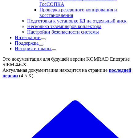
ГосСОПКА
Проверка резервного копирования и
восстановления
Подготовка к установке БД на отдельный диск
Несколько экземпляров коллектора
Настройки безопасности системы
Интеграции
Поддержка
История и планы
Это документация для будущей версии
KOMRAD Enterprise
SIEM
4.6.X
.
Актуальная документация находится на странице
последней
версии
(
4.5.X
).