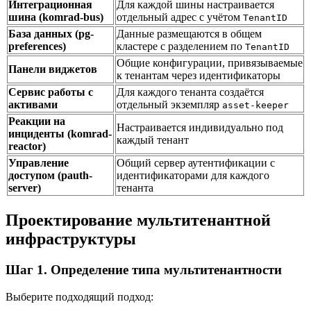
Интеграционная
Для каждой шины настраивается
шина (komrad-bus)
отдельный адрес с учётом
TenantID
База данных (pg-
Данные размещаются в общем
preferences)
кластере с разделением по
TenantID
Общие конфигурации, привязываемые
Панели виджетов
к тенантам через идентификаторы
Сервис работы с
Для каждого тенанта создаётся
активами
отдельный экземпляр
asset-keeper
Реакции на
Настраивается индивидуально под
инциденты (komrad-
каждый тенант
reactor)
Управление
Общий сервер аутентификации с
доступом (pauth-
идентификаторами для каждого
server)
тенанта
Проектирование мультитенантной
инфраструктуры
Шаг 1. Определение типа мультитенантности
Выберите подходящий подход: