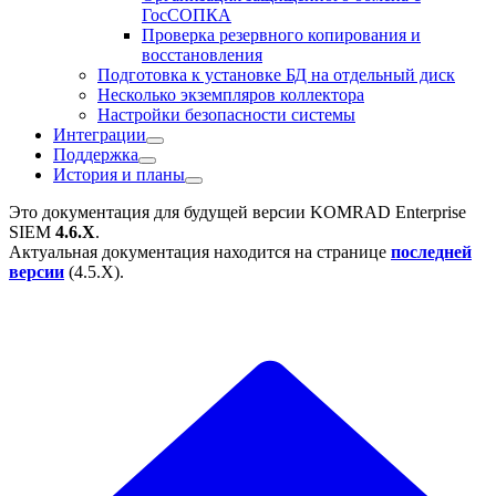
ГосСОПКА
Проверка резервного копирования и
восстановления
Подготовка к установке БД на отдельный диск
Несколько экземпляров коллектора
Настройки безопасности системы
Интеграции
Поддержка
История и планы
Это документация для будущей версии
KOMRAD Enterprise
SIEM
4.6.X
.
Актуальная документация находится на странице
последней
версии
(
4.5.X
).