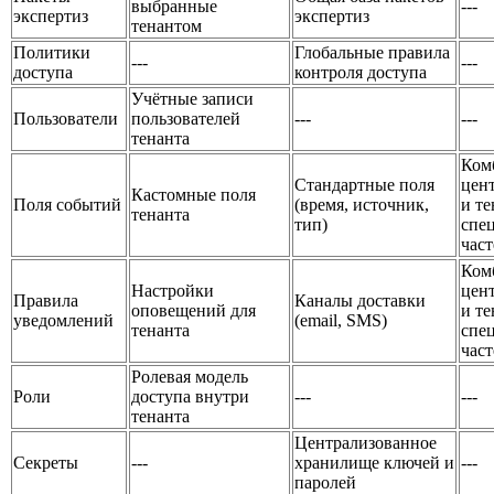
выбранные
---
экспертиз
экспертиз
тенантом
Политики
Глобальные правила
---
---
доступа
контроля доступа
Учётные записи
Пользователи
пользователей
---
---
тенанта
Ком
Стандартные поля
цен
Кастомные поля
Поля событий
(время, источник,
и те
тенанта
тип)
спе
част
Ком
Настройки
цен
Правила
Каналы доставки
оповещений для
и те
уведомлений
(email, SMS)
тенанта
спе
част
Ролевая модель
Роли
доступа внутри
---
---
тенанта
Централизованное
Секреты
---
хранилище ключей и
---
паролей