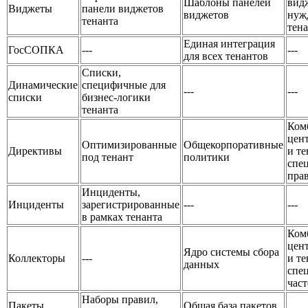
Шаблоны панелей
вид
Виджеты
панели виджетов
виджетов
нуж
тенанта
тен
Единая интеграция
ГосСОПКА
---
---
для всех тенантов
Списки,
Динамические
специфичные для
---
---
списки
бизнес-логики
тенанта
Ком
цен
Оптимизированные
Общекорпоративные
Директивы
и те
под тенант
политики
спе
пра
Инциденты,
Инциденты
зарегистрированные
---
---
в рамках тенанта
Ком
цен
Ядро системы сбора
Коллекторы
---
и те
данных
спе
част
Наборы правил,
Пакеты
Общая база пакетов