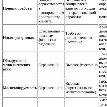
обрабатывается
собираются в
обра
Принцип работы
в
единую точку для
лока
изолированном
централизованной
-
пространстве
обработки
цент
клиента
Кри
Естественная --
данн
Требуется
- данные
лока
Изоляция данных
дополнительная
физически
патт
настройка
разделены
анал
цент
Лок
ано
Обнаружение
выяв
межклиентских
Ограничено
Высокоэффективно
мест
атак
глоб
цент
Гибк
Высокая
масш
Масштабируемость
Ограниченная
(горизонтальное
всех
масштабирование)
комп
Умер
толь