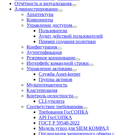
Отчётность и визуализация
Администрирование
Архитектура
Компоненты
Управление доступом
Пользователи
Аудит действий пользователей
Пример создания политики
Конфигурация
Аутентификация
Резервное копирование
Интерфейс командной строки
Управление активами
Служба Asset-keeper
Группы активов
Мультитенантность
Кластеризация
Контроль целостности
CLI-утилита
Соответствие требованиям
Требования ГосСОПКА
API ГосСОПКА
ГОСТ Р 59548-2022
Модель угроз для SIEM КОМРАД
Организация защищенного обмена с