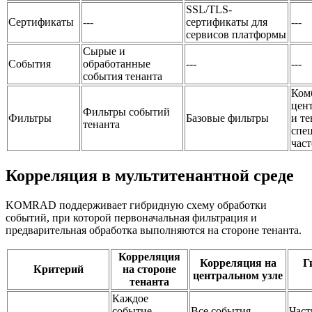
SSL/TLS-
Сертификаты
---
сертификаты для
---
сервисов платформы
Сырые и
События
обработанные
---
---
события тенанта
Ком
цен
Фильтры событий
Фильтры
Базовые фильтры
и те
тенанта
спе
част
Корреляция в мультитенантной среде
KOMRAD поддерживает гибридную схему обработки
событий, при которой первоначальная фильтрация и
предварительная обработка выполняются на стороне тенанта.
Корреляция
Корреляция на
Г
Критерий
на стороне
центральном узле
тенанта
Каждое
событие
Все события
Част