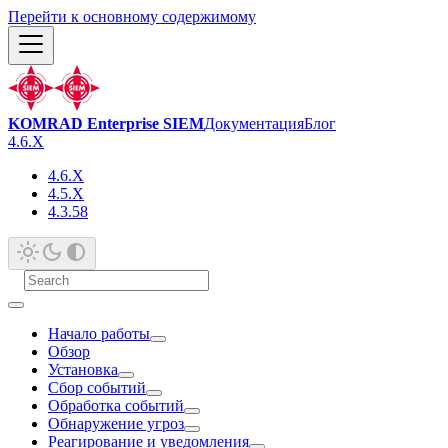
Перейти к основному содержимому
KOMRAD Enterprise SIEM
Документация
Блог
4.6.X
4.6.X
4.5.X
4.3.58
Начало работы
Обзор
Установка
Сбор событий
Обработка событий
Обнаружение угроз
Реагирование и уведомления