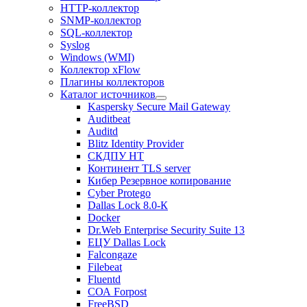
HTTP-коллектор
SNMP-коллектор
SQL-коллектор
Syslog
Windows (WMI)
Коллектор xFlow
Плагины коллекторов
Каталог источников
Kaspersky Secure Mail Gateway
Auditbeat
Auditd
Blitz Identity Provider
СКДПУ НТ
Континент TLS server
Кибер Резервное копирование
Cyber Protego
Dallas Lock 8.0-К
Docker
Dr.Web Enterprise Security Suite 13
ЕЦУ Dallas Lock
Falcongaze
Filebeat
Fluentd
СОА Forpost
FreeBSD