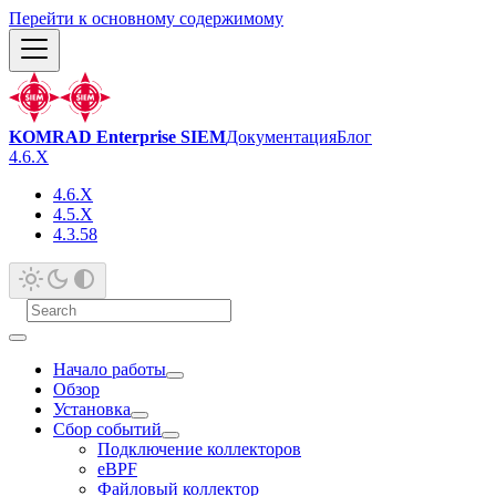
Перейти к основному содержимому
KOMRAD Enterprise SIEM
Документация
Блог
4.6.X
4.6.X
4.5.X
4.3.58
Начало работы
Обзор
Установка
Сбор событий
Подключение коллекторов
eBPF
Файловый коллектор