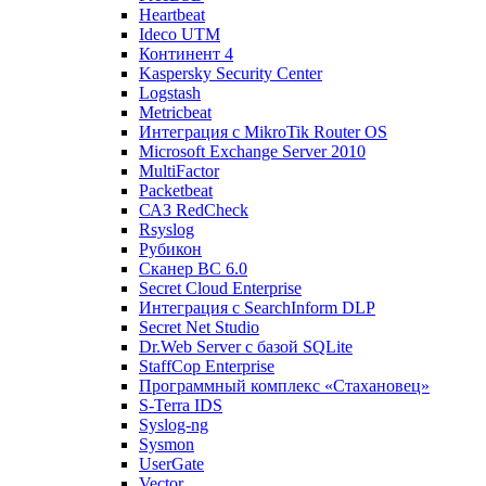
Heartbeat
Ideco UTM
Континент 4
Kaspersky Security Center
Logstash
Metricbeat
Интеграция с MikroTik Router OS
Microsoft Exchange Server 2010
MultiFactor
Packetbeat
САЗ RedCheck
Rsyslog
Рубикон
Сканер ВС 6.0
Secret Cloud Enterprise
Интеграция с SearchInform DLP
Secret Net Studio
Dr.Web Server с базой SQLite
StaffCop Enterprise
Программный комплекс «Стахановец»
S-Terra IDS
Syslog-ng
Sysmon
UserGate
Vector