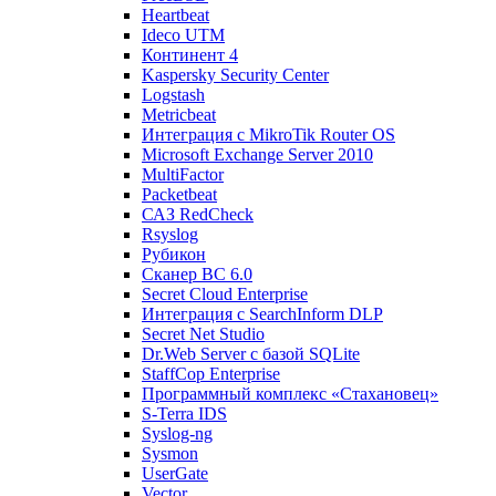
Heartbeat
Ideco UTM
Континент 4
Kaspersky Security Center
Logstash
Metricbeat
Интеграция с MikroTik Router OS
Microsoft Exchange Server 2010
MultiFactor
Packetbeat
САЗ RedCheck
Rsyslog
Рубикон
Сканер ВС 6.0
Secret Cloud Enterprise
Интеграция с SearchInform DLP
Secret Net Studio
Dr.Web Server с базой SQLite
StaffCop Enterprise
Программный комплекс «Стахановец»
S-Terra IDS
Syslog-ng
Sysmon
UserGate
Vector