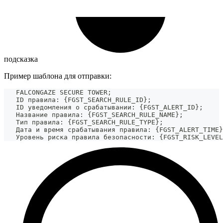
подсказка
Пример шаблона для отправки:
   FALCONGAZE SECURE TOWER
;
   ID правила: 
{
FGST_SEARCH_RULE_ID
}
;
   ID уведомления о срабатывании: 
{
FGST_ALERT_ID
}
;
   Название правила: 
{
FGST_SEARCH_RULE_NAME
}
;
   Тип правила: 
{
FGST_SEARCH_RULE_TYPE
}
;
   Дата и время срабатывания правила: 
{
FGST_ALERT_TIME
}
   Уровень риска правила безопасности: 
{
FGST_RISK_LEVEL