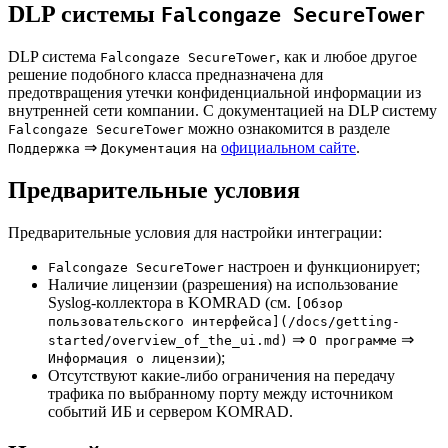
DLP системы
Falcongaze SecureTower
DLP система
, как и любое другое
Falcongaze SecureTower
решение подобного класса предназначена для
предотвращения утечки конфиденциальной информации из
внутренней сети компании. С документацией на DLP систему
можно ознакомится в разделе
Falcongaze SecureTower
⇒
на
официальном сайте
.
Поддержка
Документация
Предварительные условия
Предварительные условия для настройки интеграции:
настроен и функционирует;
Falcongaze SecureTower
Наличие лицензии (разрешения) на использование
Syslog-коллектора в KOMRAD (см.
[Обзор
пользовательского интерфейса](/docs/getting-
⇒
⇒
started/overview_of_the_ui.md)
О программе
);
Информация о лицензии
Отсутствуют какие-либо ограничения на передачу
трафика по выбранному порту между источником
событий ИБ и сервером KOMRAD.