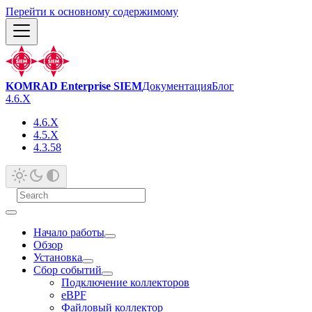
Перейти к основному содержимому
KOMRAD Enterprise SIEM
Документация
Блог
4.6.X
4.6.X
4.5.X
4.3.58
Начало работы
Обзор
Установка
Сбор событий
Подключение коллекторов
eBPF
Файловый коллектор