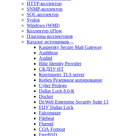
HTTP-коллектор
SNMP-коллектор
SQL-коллектор
Syslog
Windows (WMI)
Коллектор xFlow
Плагины коллекторов
Каталог источников
Kaspersky Secure Mail Gateway
Auditbeat
Auditd
Blitz Identity Provider
СКДПУ НТ
Континент TLS server
Кибер Резервное копирование
Cyber Protego
Dallas Lock 8.0-К
Docker
Dr.Web Enterprise Security Suite 13
ЕЦУ Dallas Lock
Falcongaze
Filebeat
Fluentd
СОА Forpost
FreeBSD