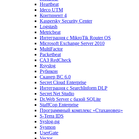
Heartbeat
Ideco UTM
Континент 4
Kaspersky Security Center
Logstash
Metricbeat
Интеграция с MikroTik Router OS
Microsoft Exchange Server 2010
MultiFactor
Packetbeat
САЗ RedCheck
Rsyslog
Рубикон
Сканер ВС 6.0
Secret Cloud Enterprise
Интеграция с SearchInform DLP
Secret Net Studio
Dr.Web Server с базой SQLite
StaffCop Enterprise
Программный комплекс «Стахановец»
S-Terra IDS
Syslog-ng
Sysmon
UserGate
Vector