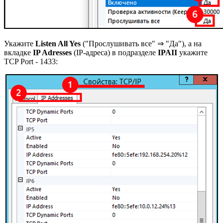
Укажите
Listen All Yes
("Прослушивать все" ⇒ "Да"), а на
вкладке
IP Adresses
(IP-адреса) в подразделе
IPAII
укажите
TCP Port - 1433: