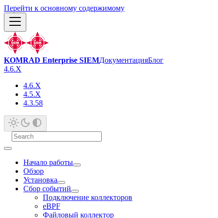
Перейти к основному содержимому
KOMRAD Enterprise SIEM
Документация
Блог
4.6.X
4.6.X
4.5.X
4.3.58
Начало работы
Обзор
Установка
Сбор событий
Подключение коллекторов
eBPF
Файловый коллектор