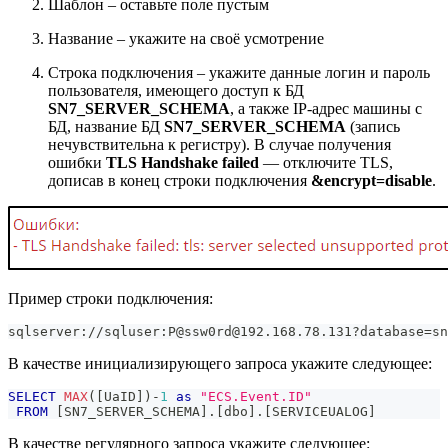
Шаблон – оставьте поле пустым
Название – укажите на своё усмотрение
Строка подключения – укажите данные логин и пароль
пользователя, имеющего доступ к БД
SN7_SERVER_SCHEMA
, а также IP-адрес машины с
БД, название БД
SN7_SERVER_SCHEMA
(запись
нечувствительна к регистру). В случае получения
ошибки
TLS Handshake failed
— отключите TLS,
дописав в конец строки подключения
&encrypt=disable
.
Пример строки подключения:
sqlserver://sqluser:P@ssw0rd@192.168.78.131?database=sn
В качестве инициализирующего запроса укажите следующее:
SELECT
MAX
(
[
UaID
]
)
-
1
as
"ECS.Event.ID"
FROM
[
SN7_SERVER_SCHEMA
]
.
[
dbo
]
.
[
SERVICEUALOG
]
В качестве регулярного запроса укажите следующее: