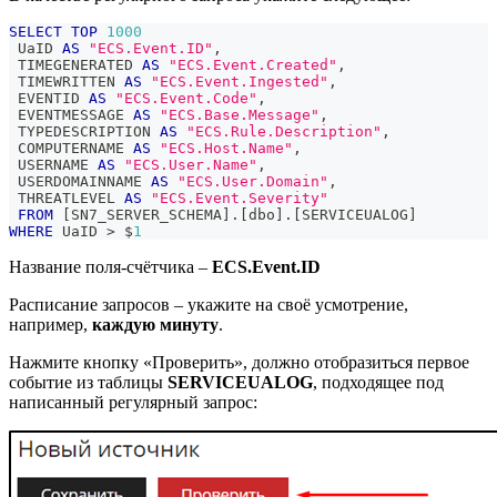
SELECT
TOP
1000
 UaID 
AS
"ECS.Event.ID"
,
 TIMEGENERATED 
AS
"ECS.Event.Created"
,
 TIMEWRITTEN 
AS
"ECS.Event.Ingested"
,
 EVENTID 
AS
"ECS.Event.Code"
,
 EVENTMESSAGE 
AS
"ECS.Base.Message"
,
 TYPEDESCRIPTION 
AS
"ECS.Rule.Description"
,
 COMPUTERNAME 
AS
"ECS.Host.Name"
,
 USERNAME 
AS
"ECS.User.Name"
,
 USERDOMAINNAME 
AS
"ECS.User.Domain"
,
 THREATLEVEL 
AS
"ECS.Event.Severity"
FROM
[
SN7_SERVER_SCHEMA
]
.
[
dbo
]
.
[
SERVICEUALOG
]
WHERE
 UaID 
>
 $
1
Название поля-счётчика –
ECS.Event.ID
Расписание запросов – укажите на своё усмотрение,
например,
каждую минуту
.
Нажмите кнопку «Проверить», должно отобразиться первое
событие из таблицы
SERVICEUALOG
, подходящее под
написанный регулярный запрос: