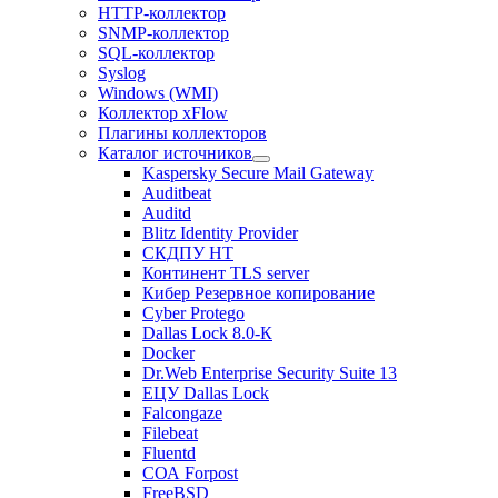
HTTP-коллектор
SNMP-коллектор
SQL-коллектор
Syslog
Windows (WMI)
Коллектор xFlow
Плагины коллекторов
Каталог источников
Kaspersky Secure Mail Gateway
Auditbeat
Auditd
Blitz Identity Provider
СКДПУ НТ
Континент TLS server
Кибер Резервное копирование
Cyber Protego
Dallas Lock 8.0-К
Docker
Dr.Web Enterprise Security Suite 13
ЕЦУ Dallas Lock
Falcongaze
Filebeat
Fluentd
СОА Forpost
FreeBSD