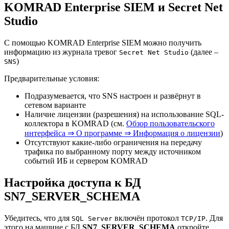
KOMRAD Enterprise SIEM и Secret Net
Studio
С помощью KOMRAD Enterprise SIEM можно получить
информацию из журнала тревог
(далее –
Secret Net Studio
)
SNS
Предварительные условия:
Подразумевается, что SNS настроен и развёрнут в
сетевом варианте
Наличие лицензии (разрешения) на использование SQL-
коллектора в KOMRAD (см.
Обзор пользовательского
интерфейса ⇒ О программе ⇒ Информация о лицензии
)
Отсутствуют какие-либо ограничения на передачу
трафика по выбранному порту между источником
событий ИБ и сервером KOMRAD
Настройка доступа к БД
SN7_SERVER_SCHEMA
Убедитесь, что для
включён протокол
. Для
SQL Server
TCP/IP
этого на машине с БД
SN7_SERVER_SCHEMA
откройте