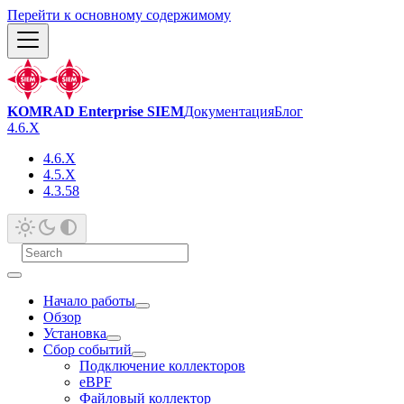
Перейти к основному содержимому
KOMRAD Enterprise SIEM
Документация
Блог
4.6.X
4.6.X
4.5.X
4.3.58
Начало работы
Обзор
Установка
Сбор событий
Подключение коллекторов
eBPF
Файловый коллектор