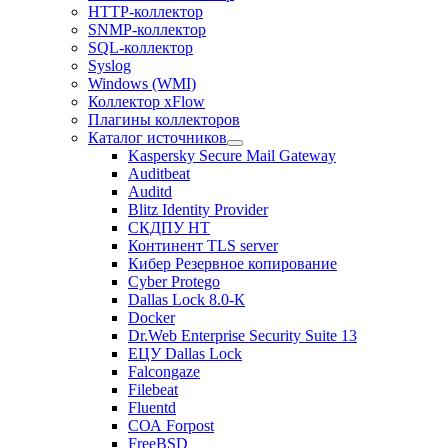
HTTP-коллектор
SNMP-коллектор
SQL-коллектор
Syslog
Windows (WMI)
Коллектор xFlow
Плагины коллекторов
Каталог источников
Kaspersky Secure Mail Gateway
Auditbeat
Auditd
Blitz Identity Provider
СКДПУ НТ
Континент TLS server
Кибер Резервное копирование
Cyber Protego
Dallas Lock 8.0-К
Docker
Dr.Web Enterprise Security Suite 13
ЕЦУ Dallas Lock
Falcongaze
Filebeat
Fluentd
СОА Forpost
FreeBSD