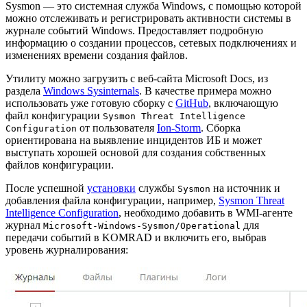
Sysmon — это системная служба Windows, с помощью которой
можно отслеживать и регистрировать активности системы в
журнале событий Windows. Предоставляет подробную
информацию о создании процессов, сетевых подключениях и
изменениях времени создания файлов.
Утилиту можно загрузить с веб-сайта Microsoft Docs, из
раздела
Windows Sysinternals
. В качестве примера можно
использовать уже готовую сборку с
GitHub
, включающую
файл конфигурации
Sysmon Threat Intelligence
от пользователя
Ion-Storm
. Сборка
Configuration
ориентирована на выявление инцидентов ИБ и может
выступать хорошей основой для создания собственных
файлов конфигурации.
После успешной
установки
службы
на источник и
Sysmon
добавления файла конфигурации, например,
Sysmon Threat
Intelligence Configuration
, необходимо добавить в WMI-агенте
журнал
для
Microsoft-Windows-Sysmon/Operational
передачи событий в KOMRAD и включить его, выбрав
уровень журналирования: