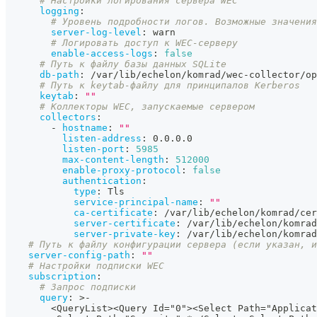
# Настройки логирования сервера WEC
logging
:
# Уровень подробности логов. Возможные значения
server-log-level
:
 warn
# Логировать доступ к WEC-серверу
enable-access-logs
:
false
# Путь к файлу базы данных SQLite
db-path
:
 /var/lib/echelon/komrad/wec
-
collector/op
# Путь к keytab-файлу для принципалов Kerberos
keytab
:
""
# Коллекторы WEC, запускаемые сервером
collectors
:
-
hostname
:
""
listen-address
:
 0.0.0.0
listen-port
:
5985
max-content-length
:
512000
enable-proxy-protocol
:
false
authentication
:
type
:
 Tls
service-principal-name
:
""
ca-certificate
:
 /var/lib/echelon/komrad/cer
server-certificate
:
 /var/lib/echelon/komrad
server-private-key
:
 /var/lib/echelon/komrad
# Путь к файлу конфигурации сервера (если указан, и
server-config-path
:
""
# Настройки подписки WEC
subscription
:
# Запрос подписки
query
:
>
-
        <QueryList
>
<Query Id="0"
>
<Select Path="Applicat