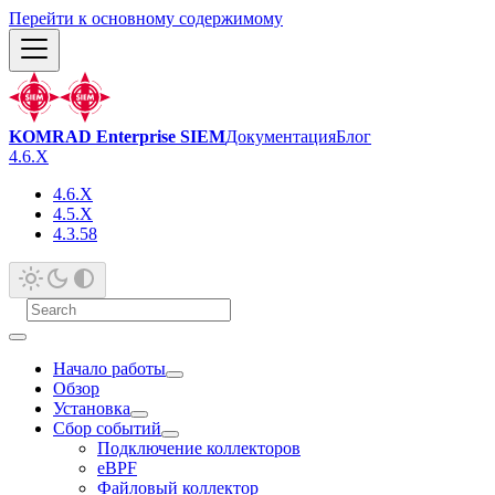
Перейти к основному содержимому
KOMRAD Enterprise SIEM
Документация
Блог
4.6.X
4.6.X
4.5.X
4.3.58
Начало работы
Обзор
Установка
Сбор событий
Подключение коллекторов
eBPF
Файловый коллектор