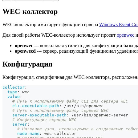
WEC-коллектор
WEC-коллектор имитирует функции сервера
Windows Event Col
Для своей работы WEC-коллектор использует проект
openwec
и
openwec
--- консольная утилита для конфигурации базы
openwecd
--- сервер, реализующий функционал удалённо
Конфигурация
Конфигурация, специфичная для WEC-коллектора, расположен
collector
:
type
:
 wec
value
:
# Путь к исполняемому файлу CLI для сервера WEC
cli-executable-path
:
 /usr/bin/openwec
# Путь к исполняемому файлу сервера WEC
server-executable-path
:
 /usr/bin/openwec
-
server
# Конфигурация сервера WEC
server
:
# Название узла, используемое в создаваемых событ
node-name
:
 wec
-
collector