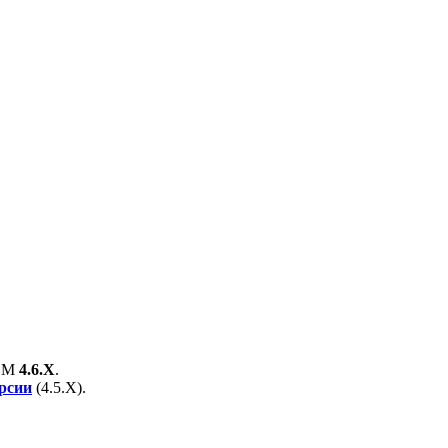
EM
4.6.X
.
ерсии
(
4.5.X
).