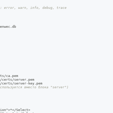
: error, warn, info, debug, trace
enwec.db
ts/ca.pem
/certs/server.pem
/certs/server
-
key.pem
спользуется вместо блока "server")
ion"
>
*</Select>