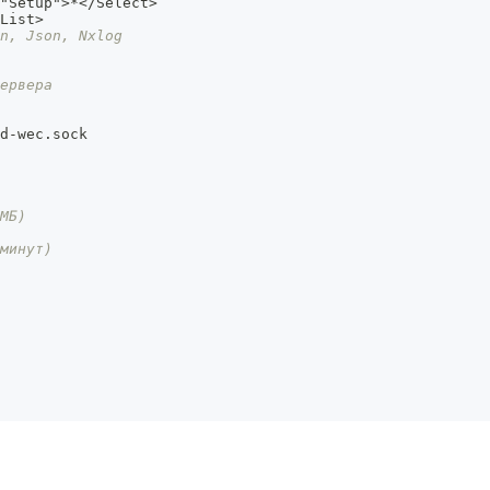
"Setup"
>
*</Select>
List>
n, Json, Nxlog
ервера
d
-
wec.sock
МБ)
минут)