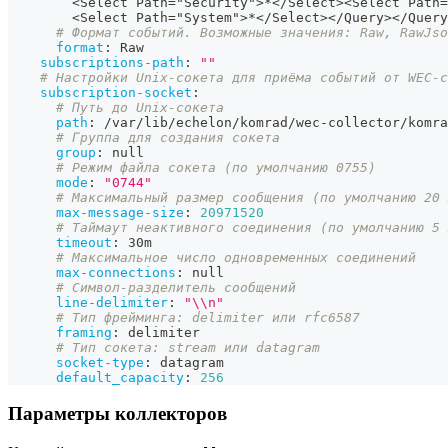
        <Select Path="Security"
>
*</Select><Select
 Path=
        <Select Path="System"
>
*</Select></Query></Query
# Формат событий. Возможные значения: Raw, RawJso
format
:
 Raw
subscriptions-path
:
""
# Настройки Unix-сокета для приёма событий от WEC-с
subscription-socket
:
# Путь до Unix-сокета
path
:
 /var/lib/echelon/komrad/wec
-
collector/komra
# Группа для создания сокета
group
:
null
# Режим файла сокета (по умолчанию 0755)
mode
:
"0744"
# Максимальный размер сообщения (по умолчанию 20 
max-message-size
:
20971520
# Таймаут неактивного соединения (по умолчанию 5 
timeout
:
 30m
# Максимальное число одновременных соединений
max-connections
:
null
# Символ-разделитель сообщений
line-delimiter
:
"\\n"
# Тип фрейминга: delimiter или rfc6587
framing
:
 delimiter
# Тип сокета: stream или datagram
socket-type
:
 datagram
default_capacity
:
256
Параметры коллекторов