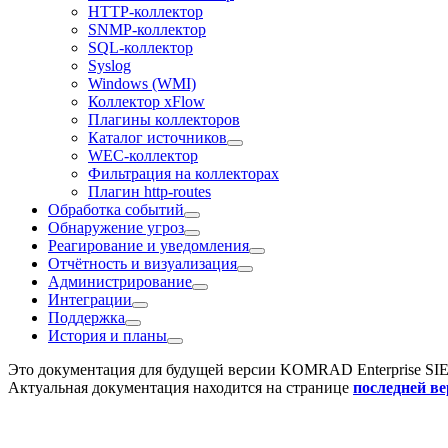
HTTP-коллектор
SNMP-коллектор
SQL-коллектор
Syslog
Windows (WMI)
Коллектор xFlow
Плагины коллекторов
Каталог источников
WEC-коллектор
Фильтрация на коллекторах
Плагин http-routes
Обработка событий
Обнаружение угроз
Реагирование и уведомления
Отчётность и визуализация
Администрирование
Интеграции
Поддержка
История и планы
Это документация для будущей версии
KOMRAD Enterprise SI
Актуальная документация находится на странице
последней в