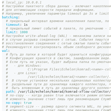
# local_ip: 10.0.0.1
# Настройки пакетного сбора данных - включает накоплени
# для оптимизации скорости передачи информации.
# Например, увеличение параметра timeout до 3s и limit 
batching
:
# предельный интервал времени накопления пакетов, по 
timeout
:
 1s
# предельный лимит событий в пакете, по умолчанию - 1
limit
:
1000
# Настройки write-ahead-log (WAL) - механизма записи на
# в случае разрыва соединения с сетью. События пишутся 
# восстановления соединения с сетью сжатые пакеты событ
# Рекомендуется контролировать объем свободного дисково
wal
:
# Путь до папки в которой будет храниться конфигураци
# Конфигурация хранится в сжатом, зашифрованном виде.
# Если путь не указан, будет выбрана папка по-умолчан
#   - для Windows:
#          C:\Program Files\Echelon\komrad\<name>-col
#   - для Linux:
#          /var/lib/echelon/komrad/<name>-collector/.
#  В случае установки нескольких одинаковых коллектор
#  раздельные пути до хранилища каждого коллектора, п
#  быть вложенным в путь до хранилища другого коллект
path
:
 /var/lib/echelon/komrad/komrad
-
xflow
-
collector/
# no-copy -- когда равен true включается режим оптим
# изменять значение стоит лишь при рекомендации Служб
no-copy
:
true
# segment-size -- размер одного сегмента WAL, по умол
# изменять значение стоит лишь при рекомендации Служб