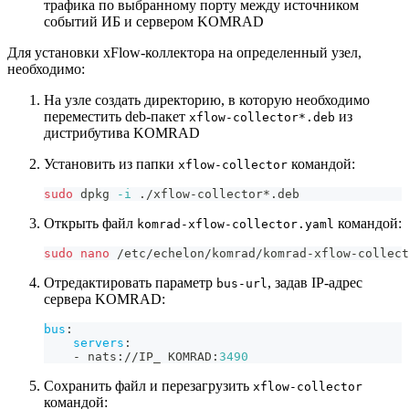
трафика по выбранному порту между источником
событий ИБ и сервером KOMRAD
Для установки xFlow-коллектора на определенный узел,
необходимо:
На узле создать директорию, в которую необходимо
переместить deb-пакет
из
xflow-collector*.deb
дистрибутива KOMRAD
Установить из папки
командой:
xflow-collector
sudo
 dpkg 
-i
 ./xflow-collector*.deb
Открыть файл
командой:
komrad-xflow-collector.yaml
sudo
nano
 /etc/echelon/komrad/komrad-xflow-collect
Отредактировать параметр
, задав IP-адрес
bus-url
сервера KOMRAD:
bus
:
servers
:
-
 nats
:
//IP_ KOMRAD
:
3490
Сохранить файл и перезагрузить
xflow-collector
командой: