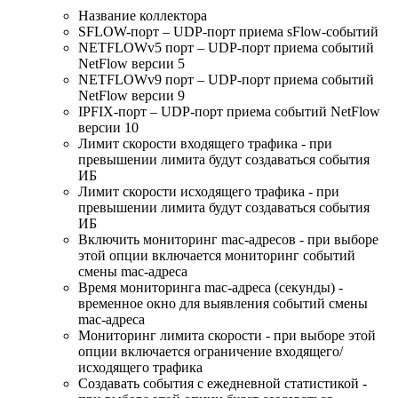
Название коллектора
SFLOW-порт – UDP-порт приема sFlow-событий
NETFLOWv5 порт – UDP-порт приема событий
NetFlow версии 5
NETFLOWv9 порт – UDP-порт приема событий
NetFlow версии 9
IPFIX-порт – UDP-порт приема событий NetFlow
версии 10
Лимит скорости входящего трафика - при
превышении лимита будут создаваться события
ИБ
Лимит скорости исходящего трафика - при
превышении лимита будут создаваться события
ИБ
Включить мониторинг mac-адресов - при выборе
этой опции включается мониторинг событий
смены mac-адреса
Время мониторинга mac-адреса (секунды) -
временное окно для выявления событий смены
mac-адреса
Мониторинг лимита скорости - при выборе этой
опции включается ограничение входящего/
исходящего трафика
Создавать события с ежедневной статистикой -