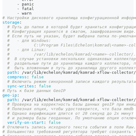
-
 panic
-
 fatal
-
 warn
# Настройки дискового хранилища конфигурационной информ
storage
:
# Путь до папки в которой будет храниться конфигураци
# Конфигурация хранится в сжатом, зашифрованном виде.
# Если путь не указан, будет выбрана папка по-умолчан
#   - для Windows:
#          C:\Program Files\Echelon\komrad\<name>-col
#   - для Linux:
#          /var/lib/echelon/komrad/<name>-collector/.
#  В случае установки нескольких одинаковых коллектор
#  раздельные пути до хранилища каждого коллектора, п
#  быть вложенным в путь до хранилища другого коллект
path
:
 /var/lib/echelon/komrad/komrad
-
xflow
-
collector/
compress
:
false
# Включить режим синхронной записи каждого результата
sync-writes
:
false
# Путь к базе данных GeoIP
geo-ip
:
path
:
 /var/lib/echelon/komrad/komrad
-
xflow
-
collector/
# Проверка на корректность базы данных geoIP при иниц
# Полезная опция, чтобы удостоверится, что база mmdb 
# Однако верификация длится от 20 секунд до 2х минут 
# и размера базы геоданных. По умолчанию опция отключ
verify-on-start
:
false
# Отключить запись исходного текста события в поле Raw.
# Большинство требований регулятора требуют сохранять т