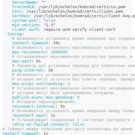
ServerName
:
""
TrustedCA
:
 /var/lib/echelon/komrad/certs/ca.pem
Cert
:
 /var/lib/echelon/komrad/certs/client.pem
CertKey
:
 /var/lib/echelon/komrad/certs/client
-
key.p
system-pool
:
false
min-version
:
"1.3"
client-auth
:
 require
-
and
-
verify
-
client
-
cert
tuning
:
# Возможность установить время ожидания при соедине
connect-timeout
:
 10s
# Возможность установить максимальное количество по
max-reconnects
:
1000000
# Устанавливает максимальное количество времени, в 
max-wait
:
 0s
# Параметр для установки периода для клиентских ком
ping-interval
:
 2m
# Возможность установить максимальное количество за
# которые могут остаться без ответа сервера, прежде
max-pings-outstanding
:
2
# Устанавливает максимальное количество незавершенн
# которые могут быть одновременно запущены.
publish-async-max-pending
:
0
# Интервал переподключения.
reconnect-interval
:
 5s
# Возможность установить время ожидания между попыт
reconnect-wait
:
 1s
# Устанавливает соединение в состояние повторного 
retry-on-failed-connect
:
false
# Таймаут между попытками рестарта коллектора во время 
restart-timeout
:
 1s