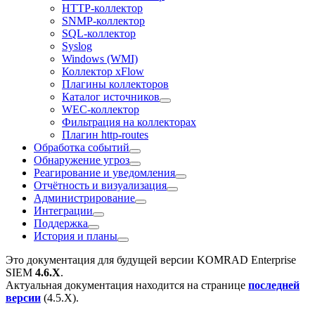
HTTP-коллектор
SNMP-коллектор
SQL-коллектор
Syslog
Windows (WMI)
Коллектор xFlow
Плагины коллекторов
Каталог источников
WEC-коллектор
Фильтрация на коллекторах
Плагин http-routes
Обработка событий
Обнаружение угроз
Реагирование и уведомления
Отчётность и визуализация
Администрирование
Интеграции
Поддержка
История и планы
Это документация для будущей версии
KOMRAD Enterprise
SIEM
4.6.X
.
Актуальная документация находится на странице
последней
версии
(
4.5.X
).