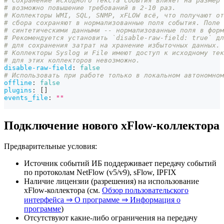
# Сохранение исходного текста события влияет на размер 
# возможно повышение требований в 2-10 раз.
# Коллекторы WMI, SQL, SNMP, xFLOW всё, что получают от
# сбора сохраняют в нормализованные поля события. Поле 
# синтетическими данными -- нормализованные поля в форм
# Рекомендуется установить `disable-raw-field: true` дл
# для сохранения затрат на хранение избыточных данных.
# Коллекторы Syslog и File имеют доступ к исходному тек
# для этих коллекторов невозможно.
disable-raw-field
:
false
# Использовать при работе только в локальном автономном
offline
:
false
plugins
:
[
]
events_file
:
""
Подключение нового xFlow-коллектора
Предварительные условия:
Источник событий ИБ поддерживает передачу событий
по протоколам NetFlow (v5/v9), sFlow, IPFIX
Наличие лицензии (разрешения) на использование
xFlow-коллектора (см.
Обзор пользовательского
интерфейса ⇒ О программе ⇒ Информация о
программе
)
Отсутствуют какие-либо ограничения на передачу