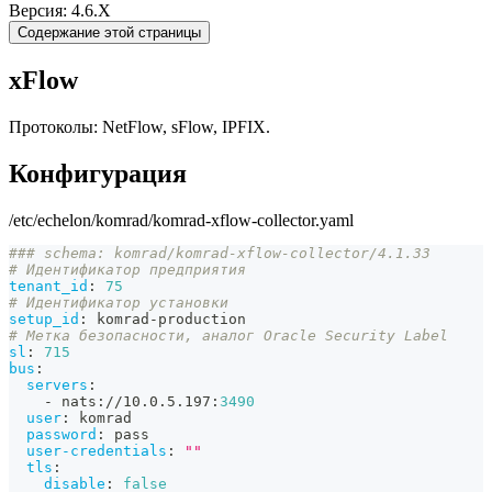
Версия: 4.6.X
Содержание этой страницы
xFlow
Протоколы: NetFlow, sFlow, IPFIX.
Конфигурация
/etc/echelon/komrad/komrad-xflow-collector.yaml
### schema: komrad/komrad-xflow-collector/4.1.33
# Идентификатор предприятия
tenant_id
:
75
# Идентификатор установки
setup_id
:
 komrad
-
production
# Метка безопасности, аналог Oracle Security Label
sl
:
715
bus
:
servers
:
-
 nats
:
//10.0.5.197
:
3490
user
:
 komrad
password
:
 pass
user-credentials
:
""
tls
:
disable
:
false