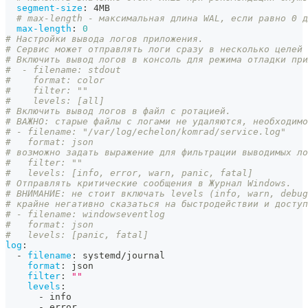
segment-size
:
 4MB
# max-length - максимальная длина WAL, если равно 0 д
max-length
:
0
# Настройки вывода логов приложения.
# Сервис может отправлять логи сразу в несколько целей 
# Включить вывод логов в консоль для режима отладки при
#  - filename: stdout
#    format: color
#    filter: ""
#    levels: [all]
# Включить вывод логов в файл с ротацией.
# ВАЖНО: старые файлы с логами не удаляются, необходимо
# - filename: "/var/log/echelon/komrad/service.log"
#   format: json
# возможно задать выражение для фильтрации выводимых ло
#   filter: ""
#   levels: [info, error, warn, panic, fatal]
# Отправлять критические сообщения в Журнал Windows.
# ВНИМАНИЕ: не стоит включать levels (info, warn, debug
# крайне негативно сказаться на быстродействии и доступ
# - filename: windowseventlog
#   format: json
#   levels: [panic, fatal]
log
:
-
filename
:
 systemd/journal
format
:
 json
filter
:
""
levels
:
-
 info
-
 error