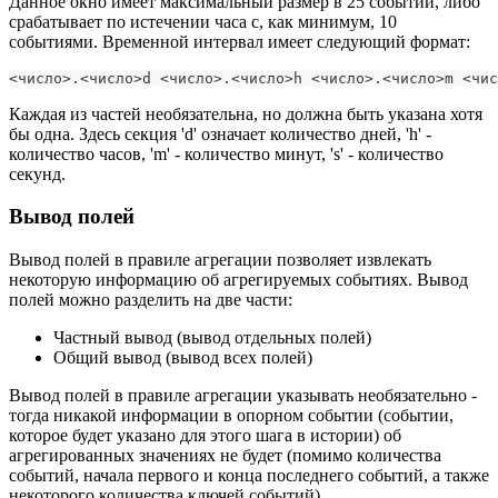
Данное окно имеет максимальный размер в 25 событий, либо
срабатывает по истечении часа с, как минимум, 10
событиями. Временной интервал имеет следующий формат:
<
число
>
.
<
число
>
d 
<
число
>
.
<
число
>
h 
<
число
>
.
<
число
>
m 
<
чис
Каждая из частей необязательна, но должна быть указана хотя
бы одна. Здесь секция 'd' означает количество дней, 'h' -
количество часов, 'm' - количество минут, 's' - количество
секунд.
Вывод полей
Вывод полей в правиле агрегации позволяет извлекать
некоторую информацию об агрегируемых событиях. Вывод
полей можно разделить на две части:
Частный вывод (вывод отдельных полей)
Общий вывод (вывод всех полей)
Вывод полей в правиле агрегации указывать необязательно -
тогда никакой информации в опорном событии (событии,
которое будет указано для этого шага в истории) об
агрегированных значениях не будет (помимо количества
событий, начала первого и конца последнего событий, а также
некоторого количества ключей событий).