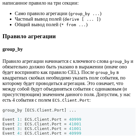
написанное правило на три секции:
Само правило агрегации (
)
group_by ...
Частный вывод полей (
)
derive [ ... ]
Общий вывод полей (
)
* from ...
Правило агрегации
group_by
Правило агрегации начинается с ключевого слова
и
group_by
обязательно должно быть указано в выражении (иначе оно
будет воспринято как правило CEL). После
в
group_by
квадратных скобках необходимо указать поле события, по
которому будет проводиться агрегация. Это означает, что
между собой будут объединяться события с одинаковым (и
присутствующим) значением данного поля. Допустим, у нас
есть 4 события с полем
:
ECS.Client.Port
group_by 
[
ECS.Client.Port
]
..
.
Event 
1
: ECS.Client.Port 
=
40999
Event 
2
: ECS.Client.Port 
=
41001
Event 
3
: ECS.Client.Port 
=
41001
Event 
4
: ECS.Client.Port 
=
40999