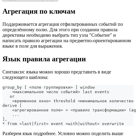
Агрегация по ключам
Поддерживается агрегация отфильтрованных событий по
определённому полю. Для этого при создании правила
директивы необходимо выбрать тип узла "Событие" и
написать правило агрегации на предметно-ориентированном
языке в поле для выражения.
Язык правила агрегации
Синтаксис языка можно хорошо представить в виде
следующего шаблона:
group_by 
[
<
поле группировки
>
]
 window
<
максимальное число событий
>
 last events
   or
<
временное окно
>
 threshold 
<
минимальное количество 
derive 
[
<
агрегированное поле
>
=
<
правило трансформации
>
(
ag
..
.
]
,
* from 
<
last
|
first
>
 event 
<
with
|
without
>
 overwrite
Разберем язык подробнее. Условно можно поделить выше