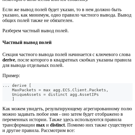
Если же вывод полей будет указан, то в нем должно быть
указано, как минимум, одно правило частного вывода. Вывод
общих полей также не обязателен.
Разберем частный вывод полей.
Частный вывод полей
Секция частного вывода полей начинается с ключевого слова
derive
, после которого в квадратных скобках указаны правила
для вывода отдельных полей.
Пример:
..
. derive 
[
    MaxPackets 
=
 max agg.ECS.Client.Packets,
    UniqueAssets 
=
 distinct agg.AssetIPs
]
Как можем увидеть, результирующему агрегированному полю
можно задавать любое имя - оно затем будет отображено в
переменных истории. Также здесь используются правила
трансформации
max
и
distinct
. Помимо них также существуют
и другие правила. Рассмотрим все: