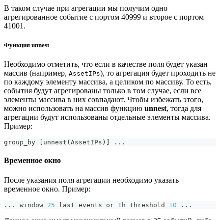
В таком случае при агрегации мы получим одно
агрегированное событие с портом 40999 и второе с портом
41001.
Функция unnest
Необходимо отметить, что если в качестве поля будет указан
массив (например,
), то агрегация будет проходить не
AssetIPs
по каждому элементу массива, а целиком по массиву. То есть,
события будут агрегированы только в том случае, если все
элементы массива в них совпадают. Чтобы избежать этого,
можно использовать на массив функцию
unnest
, тогда для
агрегации будут использованы отдельные элементы массива.
Пример:
group_by 
[
unnest
(
AssetIPs
)
]
..
.
Временное окно
После указания поля агрегации необходимо указать
временное окно. Пример:
..
. window 
25
 last events or 1h threshold 
10
..
.