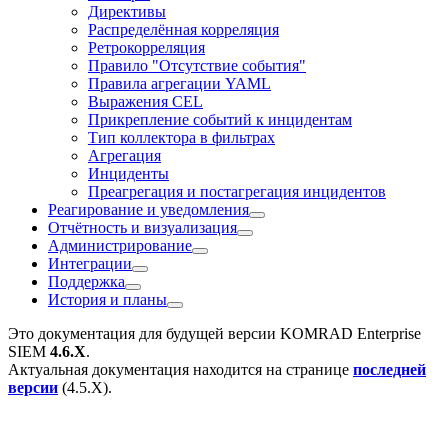
Директивы
Распределённая корреляция
Ретрокорреляция
Правило "Отсутствие события"
Правила агрегации YAML
Выражения CEL
Прикрепление событий к инцидентам
Тип коллектора в фильтрах
Агрегация
Инциденты
Преагрегация и постагрегация инцидентов
Реагирование и уведомления
Отчётность и визуализация
Администрирование
Интеграции
Поддержка
История и планы
Это документация для будущей версии
KOMRAD Enterprise
SIEM
4.6.X
.
Актуальная документация находится на странице
последней
версии
(
4.5.X
).