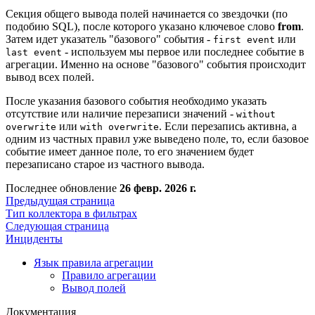
Секция общего вывода полей начинается со звездочки (по
подобию SQL), после которого указано ключевое слово
from
.
Затем идет указатель "базового" события -
или
first event
- используем мы первое или последнее событие в
last event
агрегации. Именно на основе "базового" события происходит
вывод всех полей.
После указания базового события необходимо указать
отсутствие или наличие перезаписи значений -
without
или
. Если перезапись активна, а
overwrite
with overwrite
одним из частных правил уже выведено поле, то, если базовое
событие имеет данное поле, то его значением будет
перезаписано старое из частного вывода.
Последнее обновление
26 февр. 2026 г.
Предыдущая страница
Тип коллектора в фильтрах
Следующая страница
Инциденты
Язык правила агрегации
Правило агрегации
Вывод полей
Документация