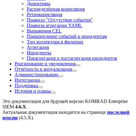
Директивы
Распределённая корреляция
Ретрокорреляция
Правило "Отсутствие события"
Правила агрегации YAML
Выражения CEL
Прикрепление событий к инцидентам
Тип коллектора в фильтрах
Агрегация
Инциденты
Преагрегация и постагрегация инцидентов
Реагирование и уведомления
Отчётность и визуализация
Администрирование
Интеграции
Поддержка
История и планы
Это документация для будущей версии
KOMRAD Enterprise
SIEM
4.6.X
.
Актуальная документация находится на странице
последней
версии
(
4.5.X
).