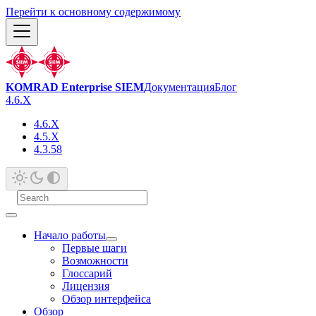
Перейти к основному содержимому
KOMRAD Enterprise SIEM
Документация
Блог
4.6.X
4.6.X
4.5.X
4.3.58
Начало работы
Первые шаги
Возможности
Глоссарий
Лицензия
Обзор интерфейса
Обзор