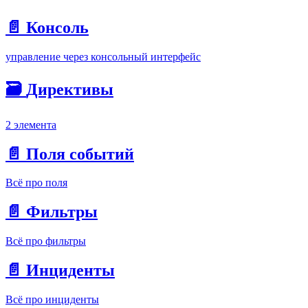
📄️
Консоль
управление через консольный интерфейс
🗃️
Директивы
2 элемента
📄️
Поля событий
Всё про поля
📄️
Фильтры
Всё про фильтры
📄️
Инциденты
Всё про инциденты