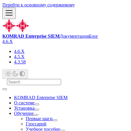
Перейти к основному содержимому
KOMRAD Enterprise SIEM
Документация
Блог
4.6.X
4.6.X
4.5.X
4.3.58
KOMRAD Enterprise SIEM
О системе
Установка
Обучение
Первые шаги
Глоссарий
Учебное пособие