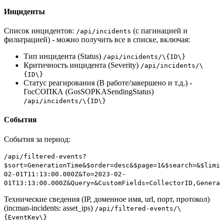
Инциденты
Список инцидентов:
(с пагинацией и
/api/incidents
фильтрацией) - можно получить все в списке, включая:
Тип инцидента (Status)
/api/incidents/\{ID\}
Критичность инцидента (Severity)
/api/incidents/\
{ID\}
Статус реагирования (В работе/завершено и т.д.) -
ГосСОПКА (GosSOPKASendingStatus)
/api/incidents/\{ID\}
События
События за период:
/api/filtered-events?
$sort=GenerationTime&$order=desc&$page=1&$search=&$limi
02-01T11:13:00.000Z&To=2023-02-
01T13:13:00.000Z&Query=&CustomFields=CollectorID,Genera
Технические сведения (IP, доменное имя, url, порт, протокол)
(incman-incidents: asset_ips)
/api/filtered-events/\
{EventKey\}