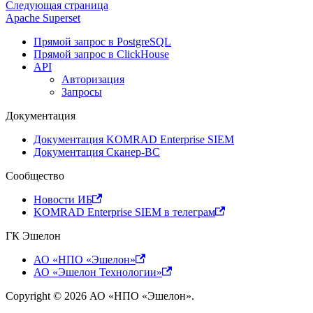
Следующая страница
Apache Superset
Прямой запрос в PostgreSQL
Прямой запрос в ClickHouse
API
Авторизация
Запросы
Документация
Документация KOMRAD Enterprise SIEM
Документация Сканер-ВС
Сообщество
Новости ИБ
KOMRAD Enterprise SIEM в телеграм
ГК Эшелон
АО «НПО «Эшелон»
АО «Эшелон Технологии»
Copyright © 2026 АО «НПО «Эшелон».