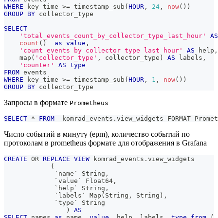
WHERE
 key_time 
>=
 timestamp_sub
(
HOUR
,
24
,
now
(
)
)
GROUP
BY
 collector_type
SELECT
'total_events_count_by_collector_type_last_hour'
AS
count
(
)
as
value
,
'count events by collector type last hour'
AS
 help
,
    map
(
'collector_type'
,
 collector_type
)
AS
 labels
,
'counter'
AS
type
FROM
 events
WHERE
 key_time 
>=
 timestamp_sub
(
HOUR
,
1
,
now
(
)
)
GROUP
BY
 collector_type
Запросы в формате
Prometheus
SELECT
*
FROM
  komrad_events
.
view_widgets FORMAT Promet
Число событий в минуту (epm), количество событий по
протоколам в prometheus формате для отображения в Grafana
CREATE
OR
REPLACE
VIEW
 komrad_events
.
view_widgets
(
`
name
`
 String
,
`
value
`
 Float64
,
`
help
`
 String
,
`
labels
`
 Map
(
String
,
 String
)
,
`
type
`
 String
)
AS
SELECT
 names 
as
 name
,
value
,
 help
,
 labels
,
type
from
(