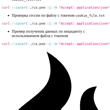
curl
--cacert
 ./ca.pem 
-i
-H
"Accept: application/json"
Проверка сессии по файлу с токеном
cookie_file.txt
curl
--cacert
 ./ca.pem 
-i
-H
"Accept: application/json"
Пример получения данных по инциденту с
использованием файла с токеном
curl
--cacert
 ./ca.pem 
-i
-H
"Accept: application/json"