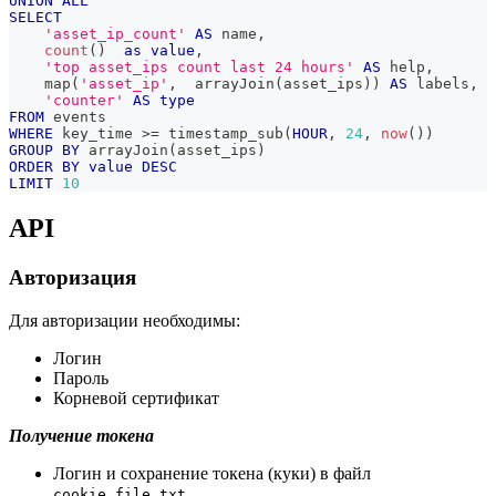
UNION
ALL
SELECT
'asset_ip_count'
AS
 name
,
count
(
)
as
value
,
'top asset_ips count last 24 hours'
AS
 help
,
    map
(
'asset_ip'
,
  arrayJoin
(
asset_ips
)
)
AS
 labels
,
'counter'
AS
type
FROM
 events
WHERE
 key_time 
>=
 timestamp_sub
(
HOUR
,
24
,
now
(
)
)
GROUP
BY
 arrayJoin
(
asset_ips
)
ORDER
BY
value
DESC
LIMIT
10
API
Авторизация
Для авторизации необходимы:
Логин
Пароль
Корневой сертификат
Получение токена
Логин и сохранение токена (куки) в файл
cookie_file.txt