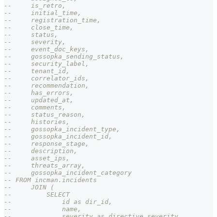
--     is_retro,
--     initial_time,
--     registration_time,
--     close_time,
--     status,
--     severity,
--     event_doc_keys,
--     gossopka_sending_status,
--     security_label,
--     tenant_id,
--     correlator_ids,
--     recommendation,
--     has_errors,
--     updated_at,
--     comments,
--     status_reason,
--     histories,
--     gossopka_incident_type,
--     gossopka_incident_id,
--     response_stage,
--     description,
--     asset_ips,
--     threats_array,
--     gossopka_incident_category
-- FROM incman.incidents
--     JOIN (
--         SELECT
--             id as dir_id,
--             name,
--             severity as directive_severity,