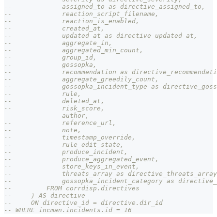
--             assigned_to as directive_assigned_to,
--             reaction_script_filename,
--             reaction_is_enabled,
--             created_at,
--             updated_at as directive_updated_at,
--             aggregate_in,
--             aggregated_min_count,
--             group_id,
--             gossopka,
--             recommendation as directive_recommendati
--             aggregate_greedily_count,
--             gossopka_incident_type as directive_goss
--             rule,
--             deleted_at,
--             risk_score,
--             author,
--             reference_url,
--             note,
--             timestamp_override,
--             rule_edit_state,
--             produce_incident,
--             produce_aggregated_event,
--             store_keys_in_event,
--             threats_array as directive_threats_array
--             gossopka_incident_category as directive_
--         FROM corrdisp.directives
--     ) AS directive
--     ON directive_id = directive.dir_id
-- WHERE incman.incidents.id = 16