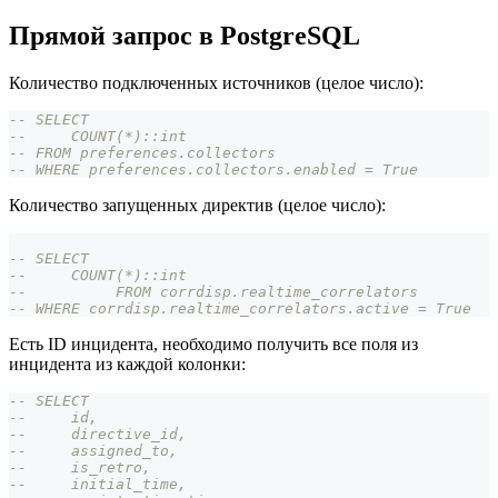
Прямой запрос в PostgreSQL
Количество подключенных источников (целое число):
-- SELECT
--     COUNT(*)::int
-- FROM preferences.collectors
-- WHERE preferences.collectors.enabled = True
Количество запущенных директив (целое число):
-- SELECT
--     COUNT(*)::int
--          FROM corrdisp.realtime_correlators
-- WHERE corrdisp.realtime_correlators.active = True
Есть ID инцидента, необходимо получить все поля из
инцидента из каждой колонки:
-- SELECT
--     id,
--     directive_id,
--     assigned_to,
--     is_retro,
--     initial_time,