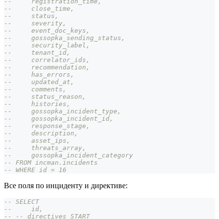
--     registration_time,
--     close_time,
--     status,
--     severity,
--     event_doc_keys,
--     gossopka_sending_status,
--     security_label,
--     tenant_id,
--     correlator_ids,
--     recommendation,
--     has_errors,
--     updated_at,
--     comments,
--     status_reason,
--     histories,
--     gossopka_incident_type,
--     gossopka_incident_id,
--     response_stage,
--     description,
--     asset_ips,
--     threats_array,
--     gossopka_incident_category
-- FROM incman.incidents
-- WHERE id = 16
Все поля по инциденту и директиве:
-- SELECT
--     id,
-- -- directives START