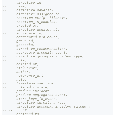
--     directive_id,
--     name,
--     directive_severity,
--     directive_assigned_to,
--     reaction_script_filename,
--     reaction_is_enabled,
--     created_at,
--     directive_updated_at,
--     aggregate_in,
--     aggregated_min_count,
--     group_id,
--     gossopka,
--     directive_recommendation,
--     aggregate_greedily_count,
--     directive_gossopka_incident_type,
--     rule,
--     deleted_at,
--     risk_score,
--     author,
--     reference_url,
--     note,
--     timestamp_override,
--     rule_edit_state,
--     produce_incident,
--     produce_aggregated_event,
--     store_keys_in_event,
--     directive_threats_array,
--     directive_gossopka_incident_category,
-- --     END
--     assigned_to,