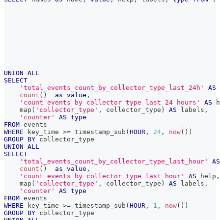
                                                       
                                                       
UNION
ALL
SELECT
'total_events_count_by_collector_type_last_24h'
AS
 
count
(
)
as
value
,
'count events by collector type last 24 hours'
AS
 h
    map
(
'collector_type'
,
 collector_type
)
AS
 labels
,
'counter'
AS
type
FROM
 events
WHERE
 key_time 
>=
 timestamp_sub
(
HOUR
,
24
,
now
(
)
)
GROUP
BY
 collector_type
UNION
ALL
SELECT
'total_events_count_by_collector_type_last_hour'
AS
count
(
)
as
value
,
'count events by collector type last hour'
AS
 help
,
    map
(
'collector_type'
,
 collector_type
)
AS
 labels
,
'counter'
AS
type
FROM
 events
WHERE
 key_time 
>=
 timestamp_sub
(
HOUR
,
1
,
now
(
)
)
GROUP
BY
 collector_type