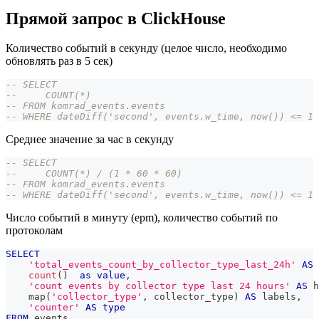
Прямой запрос в ClickHouse
Количество событий в секунду (целое число, необходимо
обновлять раз в 5 сек)
-- SELECT
--     COUNT(*)
-- FROM komrad_events.events
-- WHERE dateDiff('second', events.w_time, now()) <= 1
Среднее значение за час в секунду
-- SELECT
--     COUNT(*) / (1 * 60 * 60)
-- FROM komrad_events.events
-- WHERE dateDiff('second', events.w_time, now()) <= 1 
Число событий в минуту (epm), количество событий по
протоколам
SELECT
'total_events_count_by_collector_type_last_24h'
AS
 
count
(
)
as
value
,
'count events by collector type last 24 hours'
AS
 h
    map
(
'collector_type'
,
 collector_type
)
AS
 labels
,
'counter'
AS
type
FROM
 events