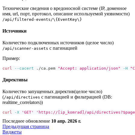
Технические сведения о вредоносной системе (IP, доменное
имя, url, порт, протокол, описание используемой уязвимости)
/api/filtered-events/\{EventKey\}
Источники
Количество подключенных источников (целое число)
с пагинацией
/api/scanner-assets
Пример:
curl
--cacert
 ./ca.pem 
"Accept: application/json"
-H
"C
Директивы
Количество запущенных директив(целое число)
(
с пагинацией и фильтрацией (DB:
/api/directives
realtime_correlators))
curl
-X
'GET'
'https://[ip_komrad]/api/directives?$page
Последнее обновление
10 апр. 2026 г.
Предыдущая страница
Виджеты