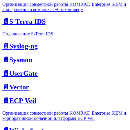
Организация совместной работы KOMRAD Enterprise SIEM и
Программного комплекса «Стахановец»
📄️
S-Terra IDS
Подключение S-Terra IDS
📄️
Syslog-ng
📄️
Sysmon
📄️
UserGate
📄️
Vector
📄️
ECP Veil
Организация совместной работы KOMRAD Enterprise SIEM и
корпоративной облачной платформы ЕСР Veil