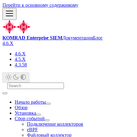
Перейти к основному содержимому
KOMRAD Enterprise SIEM
Документация
Блог
4.6.X
4.6.X
4.5.X
4.3.58
Начало работы
Обзор
Установка
Сбор событий
Подключение коллекторов
eBPF
Файловый коллектор