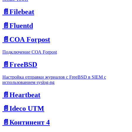
📄️
Filebeat
📄️
Fluentd
📄️
СОА Forpost
Подключение СОА Forpost
📄️
FreeBSD
Настройка отправки журналов с FreeBSD в SIEM с
использованием syslog-ng
📄️
Heartbeat
📄️
Ideco UTM
📄️
Континент 4