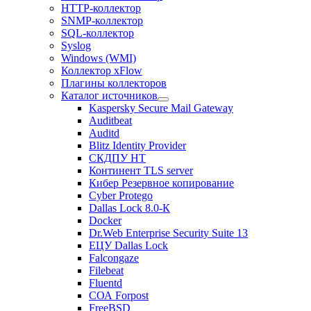
HTTP-коллектор
SNMP-коллектор
SQL-коллектор
Syslog
Windows (WMI)
Коллектор xFlow
Плагины коллекторов
Каталог источников
Kaspersky Secure Mail Gateway
Auditbeat
Auditd
Blitz Identity Provider
СКДПУ НТ
Континент TLS server
Кибер Резервное копирование
Cyber Protego
Dallas Lock 8.0-К
Docker
Dr.Web Enterprise Security Suite 13
ЕЦУ Dallas Lock
Falcongaze
Filebeat
Fluentd
СОА Forpost
FreeBSD