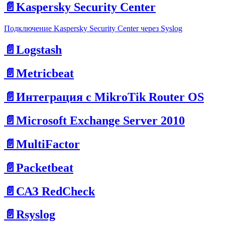
📄️
Kaspersky Security Center
Подключение Kaspersky Security Center через Syslog
📄️
Logstash
📄️
Metricbeat
📄️
Интеграция с MikroTik Router OS
📄️
Microsoft Exchange Server 2010
📄️
MultiFactor
📄️
Packetbeat
📄️
САЗ RedCheck
📄️
Rsyslog