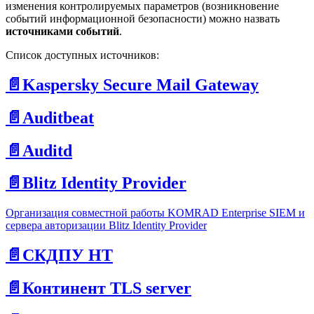
изменения контролируемых параметров (возникновение
событий информационной безопасности) можно назвать
источниками событий
.
Список доступных источников:
📄️
Kaspersky Secure Mail Gateway
📄️
Auditbeat
📄️
Auditd
📄️
Blitz Identity Provider
Организация совместной работы KOMRAD Enterprise SIEM и
сервера авторизации Blitz Identity Provider
📄️
СКДПУ НТ
📄️
Континент TLS server