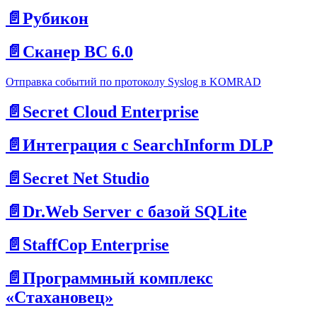
📄️
Рубикон
📄️
Сканер ВС 6.0
Отправка событий по протоколу Syslog в KOMRAD
📄️
Secret Cloud Enterprise
📄️
Интеграция с SearchInform DLP
📄️
Secret Net Studio
📄️
Dr.Web Server с базой SQLite
📄️
StaffCop Enterprise
📄️
Программный комплекс
«Стахановец»