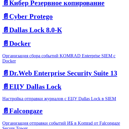
📄️
Кибер Резервное копирование
📄️
Cyber Protego
📄️
Dallas Lock 8.0-К
📄️
Docker
Организация сбора событий KOMRAD Enterprise SIEM с
Docker
📄️
Dr.Web Enterprise Security Suite 13
📄️
ЕЦУ Dallas Lock
Настройка отправки журналов с ЕЦУ Dallas Lock в SIEM
📄️
Falcongaze
Организация отправки событий ИБ в Komrad от Falcongaze
Secure Tower