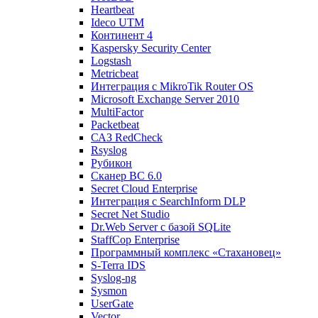
Heartbeat
Ideco UTM
Континент 4
Kaspersky Security Center
Logstash
Metricbeat
Интеграция с MikroTik Router OS
Microsoft Exchange Server 2010
MultiFactor
Packetbeat
САЗ RedCheck
Rsyslog
Рубикон
Сканер ВС 6.0
Secret Cloud Enterprise
Интеграция с SearchInform DLP
Secret Net Studio
Dr.Web Server с базой SQLite
StaffCop Enterprise
Программный комплекс «Стахановец»
S-Terra IDS
Syslog-ng
Sysmon
UserGate
Vector