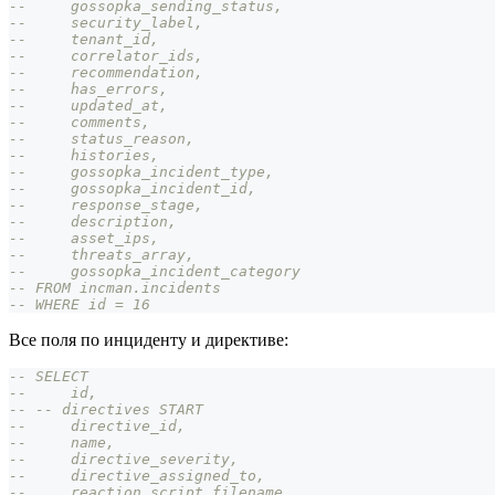
--     gossopka_sending_status,
--     security_label,
--     tenant_id,
--     correlator_ids,
--     recommendation,
--     has_errors,
--     updated_at,
--     comments,
--     status_reason,
--     histories,
--     gossopka_incident_type,
--     gossopka_incident_id,
--     response_stage,
--     description,
--     asset_ips,
--     threats_array,
--     gossopka_incident_category
-- FROM incman.incidents
-- WHERE id = 16
Все поля по инциденту и директиве:
-- SELECT
--     id,
-- -- directives START
--     directive_id,
--     name,
--     directive_severity,
--     directive_assigned_to,
--     reaction_script_filename,