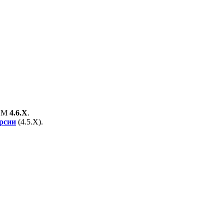
EM
4.6.X
.
ерсии
(
4.5.X
).