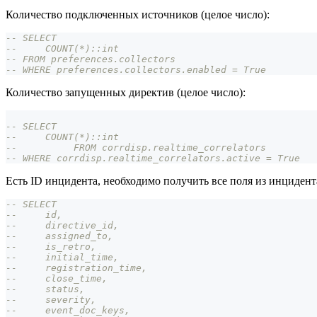
Количество подключенных источников (целое число):
-- SELECT
--     COUNT(*)::int
-- FROM preferences.collectors
-- WHERE preferences.collectors.enabled = True
Количество запущенных директив (целое число):
-- SELECT
--     COUNT(*)::int
--          FROM corrdisp.realtime_correlators
-- WHERE corrdisp.realtime_correlators.active = True
Есть ID инцидента, необходимо получить все поля из инцидент
-- SELECT
--     id,
--     directive_id,
--     assigned_to,
--     is_retro,
--     initial_time,
--     registration_time,
--     close_time,
--     status,
--     severity,
--     event_doc_keys,