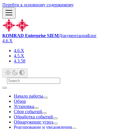
Перейти к основному содержимому
KOMRAD Enterprise SIEM
Документация
Блог
4.6.X
4.6.X
4.5.X
4.3.58
Начало работы
Обзор
Установка
Сбор событий
Обработка событий
Обнаружение угроз
Реагирование и уведомления