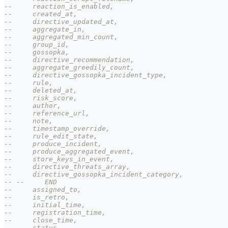
--     reaction_is_enabled,
--     created_at,
--     directive_updated_at,
--     aggregate_in,
--     aggregated_min_count,
--     group_id,
--     gossopka,
--     directive_recommendation,
--     aggregate_greedily_count,
--     directive_gossopka_incident_type,
--     rule,
--     deleted_at,
--     risk_score,
--     author,
--     reference_url,
--     note,
--     timestamp_override,
--     rule_edit_state,
--     produce_incident,
--     produce_aggregated_event,
--     store_keys_in_event,
--     directive_threats_array,
--     directive_gossopka_incident_category,
-- --     END
--     assigned_to,
--     is_retro,
--     initial_time,
--     registration_time,
--     close_time,
--     status,