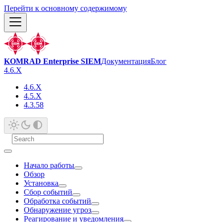
Перейти к основному содержимому
KOMRAD Enterprise SIEM
Документация
Блог
4.6.X
4.6.X
4.5.X
4.3.58
Начало работы
Обзор
Установка
Сбор событий
Обработка событий
Обнаружение угроз
Реагирование и уведомления