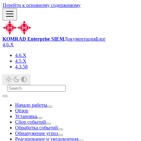
Перейти к основному содержимому
KOMRAD Enterprise SIEM
Документация
Блог
4.6.X
4.6.X
4.5.X
4.3.58
Начало работы
Обзор
Установка
Сбор событий
Обработка событий
Обнаружение угроз
Реагирование и уведомления