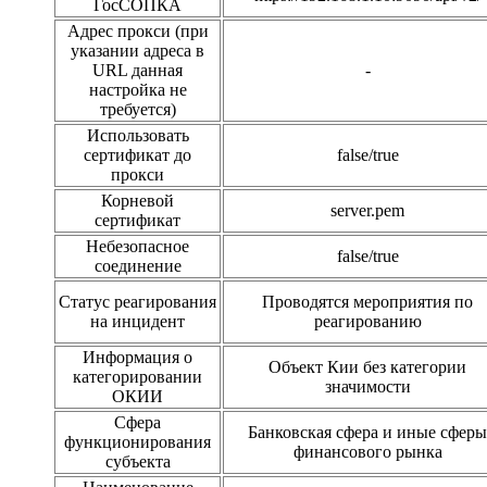
ГосСОПКА
Адрес прокси (при
указании адреса в
URL данная
-
настройка не
требуется)
Использовать
сертификат до
false/true
прокси
Корневой
server.pem
сертификат
Небезопасное
false/true
соединение
Статус реагирования
Проводятся мероприятия по
на инцидент
реагированию
Информация о
Объект Кии без категории
категорировании
значимости
ОКИИ
Сфера
Банковская сфера и иные сферы
функционирования
финансового рынка
субъекта