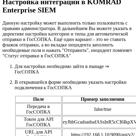
Настройка интеграции в KOMRAD
Enterprise SIEM
Данную настройку может выполнить только пользователь с
правами администратора. В дальнейшем Вы можете указать в
директиве настройки категории и типы для автоматической
отправки в ГосСОПКА. Ещё один вариант - это не ставить
флажок отправки, а во вкладке инцидента заполнить
необходимые поля и нажать "Отправить", инцидент поменяет
"Статус отправки в ГосСОПКА"
Для настройки необходимо зайти в manage ⇒
ГосСОПКА
В открывшейся форме необходимо указать настройки
подключения к ГосСОПКА
Поле
Пример заполнения
Передача в
false/true
ГосСОПКА
Токен для API
eyJhbGcadsadsafASsInR5cCI6IkpX
ГосСОПКА
URL для API
https://
192.168.1.10:9090/api/v2/