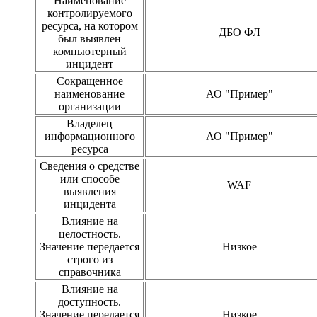
Наименование
контролируемого
ресурса, на котором
ДБО ФЛ
был выявлен
компьютерный
инцидент
Сокращенное
наименование
АО "Пример"
организации
Владелец
информационного
АО "Пример"
ресурса
Сведения о средстве
или способе
WAF
выявления
инцидента
Влияние на
целостность.
Значение передается
Низкое
строго из
справочника
Влияние на
доступность.
Значение передается
Низкое