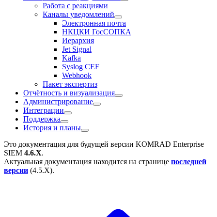
Работа с реакциями
Каналы уведомлений
Электронная почта
НКЦКИ ГосСОПКА
Иерархия
Jet Signal
Kafka
Syslog CEF
Webhook
Пакет экспертиз
Отчётность и визуализация
Администрирование
Интеграции
Поддержка
История и планы
Это документация для будущей версии
KOMRAD Enterprise
SIEM
4.6.X
.
Актуальная документация находится на странице
последней
версии
(
4.5.X
).