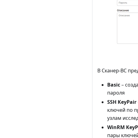
В Сканер-ВС пре
Basic
– созд
пароля
SSH KeyPair
ключей по п
узлам иссле
WinRM KeyP
пары ключей