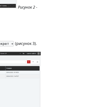
Рисунок 2 -
(рисунок 3).
екрет +