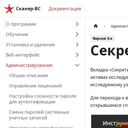
Сканер-ВС
Документация
О программе
Админис
Обучение
Версия: 6.x
Секр
Установка и удаление
Веб-интерфейс
Администрирование
Вкладка «Секрет
Общее описание
активах исследу
исследуемому уз
Управление лицензией
Настройка сложности пароля
Для перехода к 
для аутентификации
открывшемся спи
Смена паролей системных
учетных записей