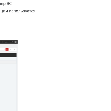
нер ВС
ации используется