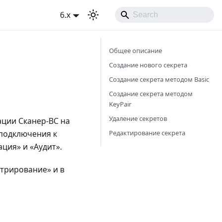
6.x
Общее описание
Создание нового секрета
Создание секрета методом Basic
Создание секрета методом
KeyPair
Удаление секретов
ации Сканер-ВС на
Редактирование секрета
 подключения к
ция» и «Аудит».
стрирование» и в