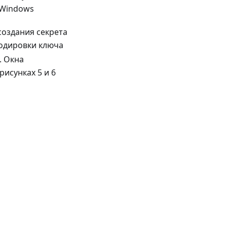
 Windows
создания секрета
кодировки ключа
. Окна
исунках 5 и 6