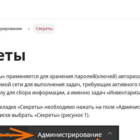
трирование
Секреты
еты
ы» применяется для хранения паролей(ключей) авториз
емой сети для выполнения задач, требующих активного
лу для сбора информации, а именно задач «Инвентариза
вкладке «Секреты» необходимо нажать на поле «Админи
ске выбрать «Секреты» (рисунок 1).