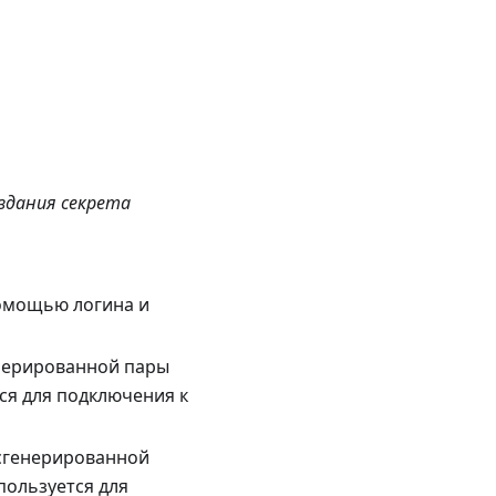
оздания секрета
помощью логина и
енерированной пары
ся для подключения к
 сгенерированной
пользуется для