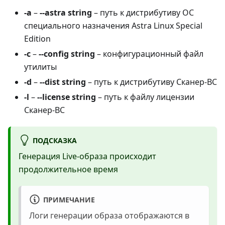
-a
–
--astra string
– путь к дистрибутиву ОС
специального назначения Astra Linux Special
Edition
-c
–
--config string
– конфигурационный файл
утилиты
-d
–
--dist string
– путь к дистрибутиву Сканер-ВС
-l
–
--license string
– путь к файлу лицензии
Сканер-ВС
ПОДСКАЗКА
Генерация Live-образа происходит
продолжительное время
ПРИМЕЧАНИЕ
Логи генерации образа отображаются в