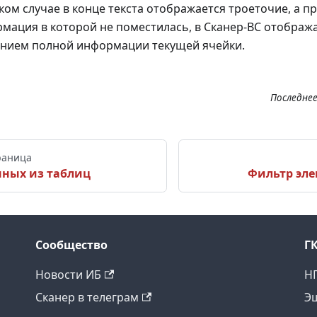
аком случае в конце текста отображается троеточие, а п
рмация в которой не поместилась, в Сканер-ВС отобра
ением полной информации текущей ячейки.
Последнее
раница
нных из таблиц
Фильтр эл
Сообщество
Г
Новости ИБ
Н
Сканер в телеграм
Э