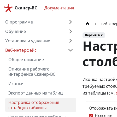
Сканер-ВС
Документация
О программе
Веб-инте
Обучение
Версия: 6.x
Наст
Установка и удаление
Веб-интерфейс
стол
Общее описание
Описание рабочего
интерфейса Сканер-ВС
Иконка настрой
Иконки
требуемых столб
Экспорт данных из таблиц
из таблицы (см.
Настройка отображения
столбцов таблицы