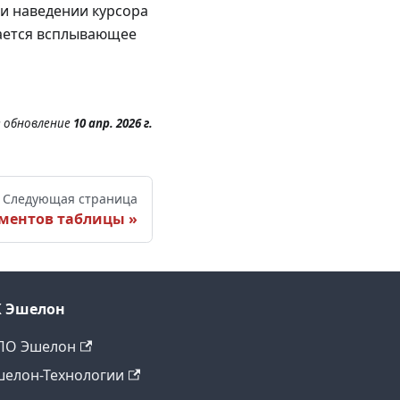
ри наведении курсора
жается всплывающее
 обновление
10 апр. 2026 г.
Следующая страница
ементов таблицы
К Эшелон
ПО Эшелон
шелон-Технологии