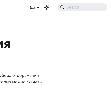
6.x
ия
выбора отображения
оторых можно скачать