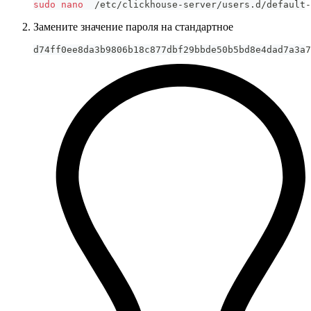
sudo
nano
  /etc/clickhouse-server/users.d/default-
Замените значение пароля на стандартное
d74ff0ee8da3b9806b18c877dbf29bbde50b5bd8e4dad7a3a7