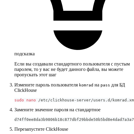
подсказка
Если вы создавали стандартного пользователя с пустым
паролем, то у вас не будет данного файла, вы можете
пропускать этот шаг
Измените пароль пользователя
на
для БД
komrad
pass
ClickHouse
sudo
nano
 /etc/clickhouse-server/users.d/komrad.xm
Замените значение пароля на стандартное
d74ff0ee8da3b9806b18c877dbf29bbde50b5bd8e4dad7a3a7
Перезапустите ClickHouse