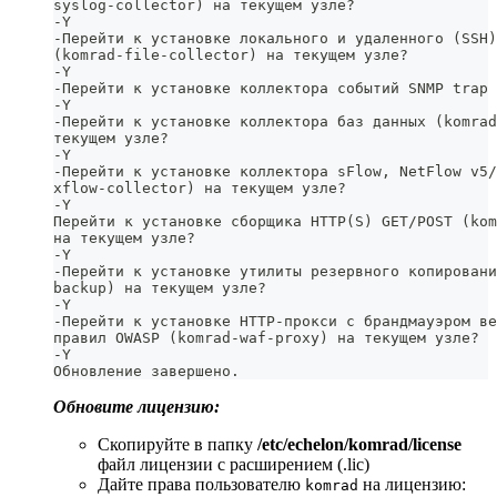
syslog-collector) на текущем узле? 
-Y
-Перейти к установке локального и удаленного (SSH)
(komrad-file-collector) на текущем узле? 
-Y
-Перейти к установке коллектора событий SNMP trap 
-Y
-Перейти к установке коллектора баз данных (komrad
текущем узле? 
-Y
-Перейти к установке коллектора sFlow, NetFlow v5/
xflow-collector) на текущем узле? 
-Y
Перейти к установке сборщика HTTP(S) GET/POST (kom
на текущем узле?
-Y
-Перейти к установке утилиты резервного копировани
backup) на текущем узле?
-Y
-Перейти к установке HTTP-прокси с брандмауэром ве
правил OWASP (komrad-waf-proxy) на текущем узле?
-Y
Обновление завершено.
Обновите лицензию:
Скопируйте в папку
/etc/echelon/komrad/license
файл лицензии с расширением (.lic)
Дайте права пользователю
на лицензию:
komrad