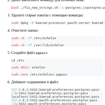
bash
 ./fix_new_strings.sh 
-c
 postgres://postgres:p
Удалите старые пакеты с помощью команды:
sudo
 dpkg 
-P
 komrad-processor pauth-server komrad-
Очистите папки:
sudo
rm
-rf
 /etc/echelon
sudo
rm
-rf
 /var/lib/echelon
Создайте файл
:
pgpass
cd
 /etc
sudo
mkdir
 echelon
sudo
nano
 /etc/echelon/.pgpass
Добавьте содержимое в файл:
127.0
.0.1:5432:komrad-preferences:postgres:pass
::1:5432:komrad-preferences:postgres:pass
localhost:5432:komrad-preferences:postgres:pass
127.0
.0.1:5432:pauth-preferences:postgres:pass
::1:5432:pauth-preferences:postgres:pass