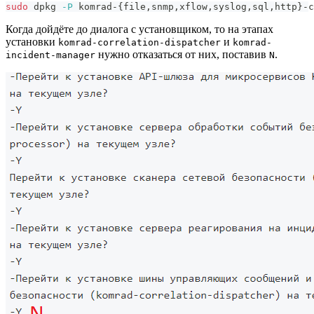
sudo
 dpkg 
-P
 komrad-
{
file,snmp,xflow,syslog,sql,http
}
-c
Когда дойдёте до диалога с установщиком, то на этапах
установки
и
komrad-correlation-dispatcher
komrad-
нужно отказаться от них, поставив
.
incident-manager
N