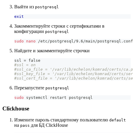
Выйти из
postgresql
exit
Закомментируйте строки с сертификатами в
конфигурации
postgresql
sudo
nano
 /etc/postgresql/9.6/main/postgresql.conf
Найдите и закомментируйте строчки
ssl = false    
#ssl = on
#ssl_ca_file = '/var/lib/echelon/komrad/certs/ca.p
#ssl_key_file = '/var/lib/echelon/komrad/certs/ser
#ssl_cert_file = '/var/lib/echelon/komrad/certs/se
Перезапустите
postgresql
sudo
 systemctl restart postgresql
Clickhouse
Измените пароль стандартному пользователю
default
на
для БД ClickHouse
pass