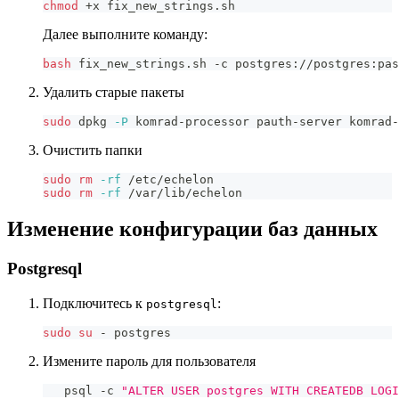
chmod
 +x fix_new_strings.sh
Далее выполните команду:
bash
 fix_new_strings.sh -с postgres://postgres:pas
Удалить старые пакеты
sudo
 dpkg 
-P
 komrad-processor pauth-server komrad-
Очистить папки
sudo
rm
-rf
 /etc/echelon
sudo
rm
-rf
 /var/lib/echelon
Изменение конфигурации баз данных
Postgresql
Подключитесь к
:
postgresql
sudo
su
 - postgres
Измените пароль для пользователя
   psql 
-
c 
"ALTER USER postgres WITH CREATEDB LOGI