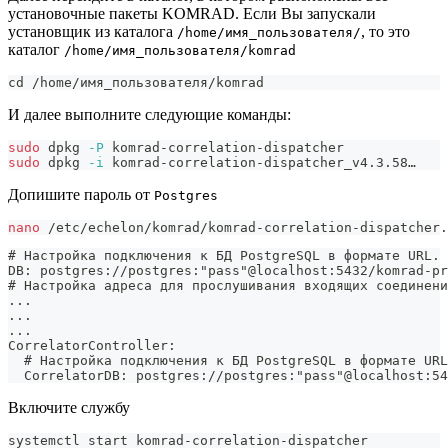
установочные пакеты KOMRAD. Если Вы запускали
установщик из каталога
, то это
/home/имя_пользователя/
каталог
/home/имя_пользователя/komrad
cd
 /home/имя_пользователя/komrad
И далее выполните следующие команды:
sudo
 dpkg 
-P
 komrad-correlation-dispatcher
sudo
 dpkg 
-i
 komrad-correlation-dispatcher_v4.3.58…
Допишите пароль от
Postgres
nano
 /etc/echelon/komrad/komrad-correlation-dispatcher.
# Настройка подключения к БД PostgreSQL в формате URL.
DB: postgres://postgres:"pass"@localhost:5432/komrad-pr
# Настройка адреса для прослушивания входящих соединен
...
...
...
CorrelatorController:
  # Настройка подключения к БД PostgreSQL в формате URL
  CorrelatorDB: postgres://postgres:"pass"@localhost:54
Включите службу
systemctl start komrad-correlation-dispatcher