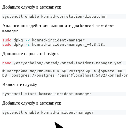
Добавьте службу в автозапуск
systemctl 
enable
 komrad-correlation-dispatcher
Аналогичные действия выполните для
komrad-incident-
manager
sudo
 dpkg 
-P
 komrad-incident-manager
sudo
 dpkg 
-i
 komrad-incident-manager_v4.3.58…
Допишите пароль от Postgres
nano
 /etc/echelon/komrad/komrad-incident-manager.yaml
# Настройка подключения к БД PostgreSQL в формате URL.
DB: postgres://postgres:"pass"@localhost:5432/komrad-pr
Включите службу
systemctl start komrad-incident-manager
Добавьте службу в автозапуск
systemctl 
enable
 komrad-incident-manager