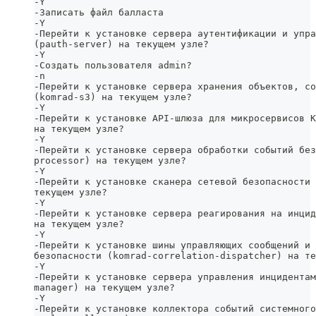
-Y
-Записать файл балласта
-Y
-Перейти к установке сервера аутентификации и упра
(pauth-server) на текущем узле?
-Y
-Cоздать пользователя admin?
-n
-Перейти к установке сервера хранения объектов, со
(komrad-s3) на текущем узле?
-Y
-Перейти к установке API-шлюза для микросервисов K
на текущем узле? 
-Y
-Перейти к установке сервера обработки событий без
processor) на текущем узле? 
-Y
-Перейти к установке сканера сетевой безопасности 
текущем узле? 
-Y
-Перейти к установке сервера реагирования на инцид
на текущем узле?
-Y 
-Перейти к установке шины управляющих сообщений и 
безопасности (komrad-correlation-dispatcher) на те
-Y
-Перейти к установке сервера управления инцидентам
manager) на текущем узле? 
-Y
-Перейти к установке коллектора событий системного