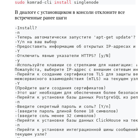
sudo
 komrad-cli 
install
 singlenode
В диалоге с установщиком в консоли отклоните все
встреченные ранее шаги
-Install? 
-n
-Теперь автоматически запустите 'apt-get update'? 
-Y/n на ваш выбор
-Предоставить информацию об открытых IP-адресах и 
-Y
-Отключить явные указатели HTTPS? [y/N]
-y
-Используйте клавиши со стрелками для навигации: ↓
Пожалуйста, выберите IP-адрес с внешним сетевым ин
-Перейти к созданию сертификатов TLS для защиты ве
межсервисного взаимодействия (mTLS) на текущем узл
-Y
(Пройдите шаги создания сертификатов)
-Этот шаг необходим для обеспечения более безопасн
-Перейти к установке базы данных PostgreSQL из реп
-n
-Введите секретный пароль и соль? [Y/n]
-(введите пароль длиной более 18 символов)
-(введите соль менее 32 символов)
-Перейти к установке базы данных ClickHouse на тек
-n
-Перейти к установке интеграционной шины сообщений
текущем узле? 