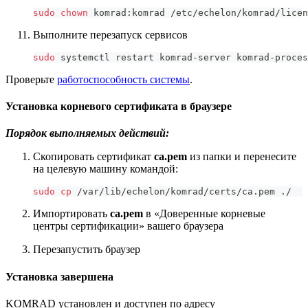
sudo
chown
 komrad:komrad /etc/echelon/komrad/licen
Выполните перезапуск сервисов
sudo
 systemctl restart komrad-server komrad-proces
Проверьте
работоспособность системы
.
Установка корневого сертификата в браузере
Порядок выполняемых действий:
Скопировать сертификат
ca.pem
из папки и перенесите
на целевую машину командой:
sudo
cp
 /var/lib/echelon/komrad/certs/ca.pem ./
Импортировать
ca.pem
в «Доверенные корневые
центры сертификации» вашего браузера
Перезапустить браузер
Установка завершена
KOMRAD установлен и доступен по адресу