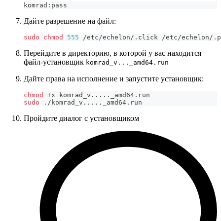
komrad
:
pass
Дайте разрешение на файл:
sudo
chmod
555
 /etc/echelon/.click /etc/echelon/.p
Перейдите в директорию, в которой у вас находится
файл-установщик
komrad_v..._amd64.run
Дайте права на исполнение и запустите установщик:
chmod
 +x komrad_v
..
..
._amd64.run
sudo
 ./komrad_v
..
..
._amd64.run
Пройдите диалог с установщиком