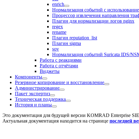
enrich
Нормализация событий c использован
Процессор извлечения направления трафи
Плагин для нормализации логов nginx
regex
rename
Плагин reputation_list
Плагин sigma
sov
Нормализация событий Suricata IDS/NS
Работа с реакциями
Работа с отчётами
Виджеты
Компоненты
Резервное копирование и восстановление
Администрирование
Пакет экспертиз
Техническая поддержка
История и планы
Это документация для будущей версии
KOMRAD Enterprise SI
Актуальная документация находится на странице
последней в