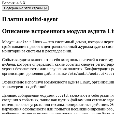
Версия: 4.6.X
Содержание этой страницы
Плагин auditd-agent
Описание встроенного модуля аудита Li
Модуль
в Linux — это системный демон, который перех
auditd
срабатывания правил в централизованный журнала аудита сист
мониторинга системы и расследований.
События аудита включают в себя вход пользователей в систему
аудита
, которые определяют, какие события следует регистрир
угрозы безопасности или нарушения политик. Конфигурация р
организации, дополняя файл в папке
/etc/audit/audit.d/aud
Эффективно используя возможности аудита Linux, организаци
злонамеренных действий.
Данные, собираемые модулем
, включают в себя разли
auditd
сведения о событиях, такие как пути к файлам или сетевые а
потенциальные угрозы или несанкционированные действия. Э
нарушения безопасности или попытки несанкционированного д
шаблонов, которые можно использовать для повышения безопа