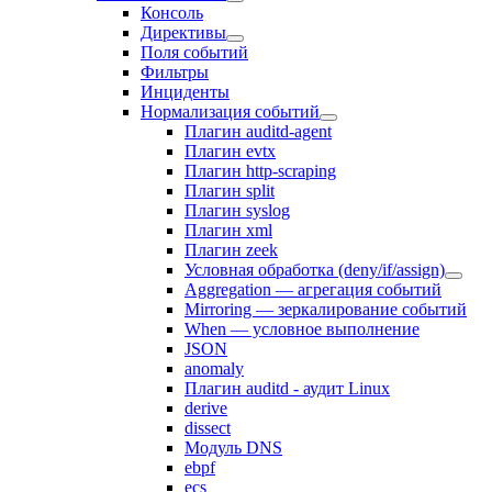
Консоль
Директивы
Поля событий
Фильтры
Инциденты
Нормализация событий
Плагин auditd-agent
Плагин evtx
Плагин http-scraping
Плагин split
Плагин syslog
Плагин xml
Плагин zeek
Условная обработка (deny/if/assign)
Aggregation — агрегация событий
Mirroring — зеркалирование событий
When — условное выполнение
JSON
anomaly
Плагин auditd - аудит Linux
derive
dissect
Модуль DNS
ebpf
ecs