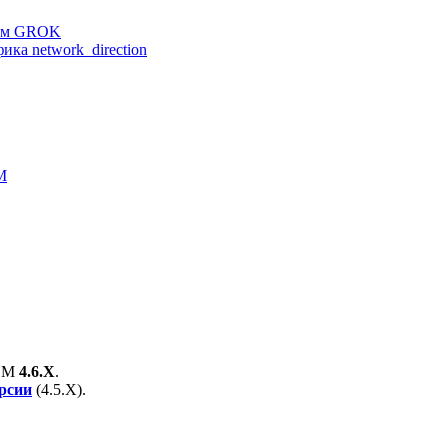
ием GROK
ка network_direction
M
EM
4.6.X
.
ерсии
(
4.5.X
).