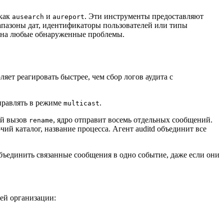
 как
и
. Эти инструменты предоставляют
ausearch
aureport
апазоны дат, идентификаторы пользователей или типы
т на любые обнаруженные проблемы.
яет реагировать быстрее, чем сбор логов аудита с
правлять в режиме
.
multicast
ый вызов
, ядро отправит восемь отдельных сообщений.
rename
й каталог, название процесса. Агент auditd объединит все
бъединить связанные сообщения в одно событие, даже если они
шей организации: