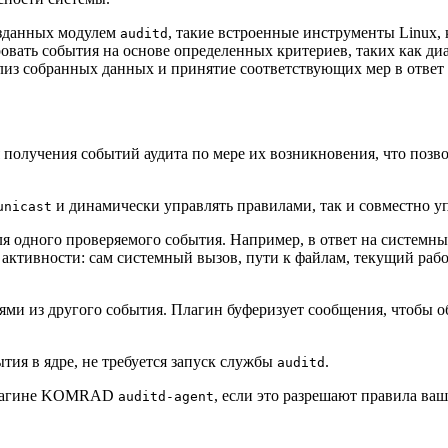
озданных модулем
, такие встроенные инструменты Linux,
auditd
вать события на основе определенных критериев, таких как ди
ализ собранных данных и принятие соответствующих мер в отве
 получения событий аудита по мере их возникновения, что позвол
и динамически управлять правилами, так и совместно у
unicast
ля одного проверяемого события. Например, в ответ на системн
тивности: сам системный вызов, пути к файлам, текущий рабочи
ями из другого события. Плагин буферизует сообщения, чтобы о
ия в ядре, не требуется запуск службы
.
auditd
плагине KOMRAD
, если это разрешают правила ва
auditd-agent