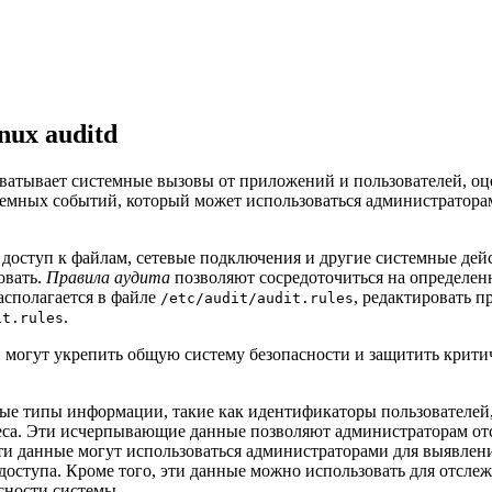
nux auditd
ватывает системные вызовы от приложений и пользователей, оц
емных событий, который может использоваться администраторам
, доступ к файлам, сетевые подключения и другие системные де
овать.
Правила аудита
позволяют сосредоточиться на определен
асполагается в файле
, редактировать п
/etc/audit/audit.rules
.
it.rules
и могут укрепить общую систему безопасности и защитить крит
чные типы информации, такие как идентификаторы пользователе
дреса. Эти исчерпывающие данные позволяют администраторам от
ти данные могут использоваться администраторами для выявлен
оступа. Кроме того, эти данные можно использовать для отсле
сности системы.