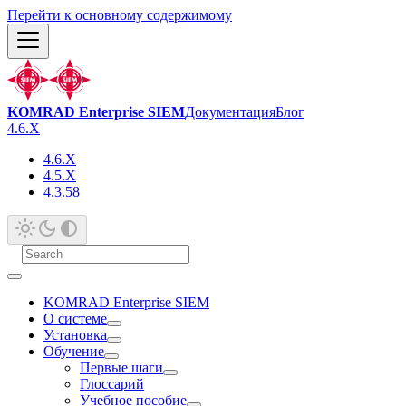
Перейти к основному содержимому
KOMRAD Enterprise SIEM
Документация
Блог
4.6.X
4.6.X
4.5.X
4.3.58
KOMRAD Enterprise SIEM
О системе
Установка
Обучение
Первые шаги
Глоссарий
Учебное пособие