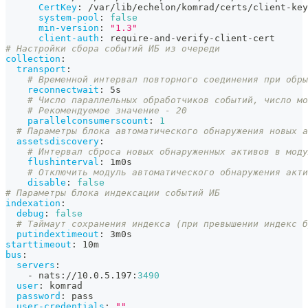
CertKey
:
 /var/lib/echelon/komrad/certs/client
-
key
system-pool
:
false
min-version
:
"1.3"
client-auth
:
 require
-
and
-
verify
-
client
-
cert
# Настройки сбора событий ИБ из очереди
collection
:
transport
:
# Временной интервал повторного соединения при обры
reconnectwait
:
 5s
# Число параллельных обработчиков событий, число м
# Рекомендуемое значение - 20
parallelconsumerscount
:
1
# Параметры блока автоматического обнаружения новых а
assetsdiscovery
:
# Интервал сброса новых обнаруженных активов в моду
flushinterval
:
 1m0s
# Отключить модуль автоматического обнаружения акти
disable
:
false
# Параметры блока индексации событий ИБ
indexation
:
debug
:
false
# Таймаут сохранения индекса (при превышении индекс б
putindextimeout
:
 3m0s
starttimeout
:
 10m
bus
:
servers
:
-
 nats
:
//10.0.5.197
:
3490
user
:
 komrad
password
:
 pass
user-credentials
:
""