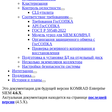
Кластеризация
Контроль целостности
CLI-утилита
Соответствие требованиям
Требования ГосСОПКА
API ГосСОПКА
ГОСТ Р 59548-2022
Модель угроз для SIEM КОМРАД
Организация защищенного обмена с
ГосСОПКА
Проверка резервного копирования и
восстановления
Подготовка к установке БД на отдельный диск
Несколько экземпляров коллектора
Настройки безопасности системы
Интеграции
Поддержка
История и планы
Это документация для будущей версии
KOMRAD Enterprise
SIEM
4.6.X
.
Актуальная документация находится на странице
последней
версии
(
4.5.X
).