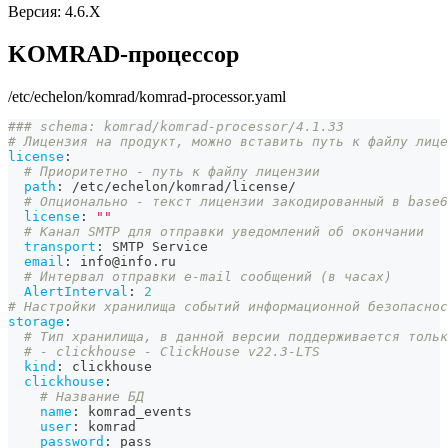
Версия: 4.6.X
KOMRAD-процессор
/etc/echelon/komrad/komrad-processor.yaml
### schema: komrad/komrad-processor/4.1.33
# Лицензия на продукт, можно вставить путь к файлу лице
license
:
# Приоритетно - путь к файлу лицензии
path
:
 /etc/echelon/komrad/license/
# Опционально - текст лицензии закодированный в base6
license
:
""
# Канал SMTP для отправки уведомлений об окончании
transport
:
 SMTP Service
email
:
 info@info.ru
# Интервал отправки e-mail сообщений (в часах)
AlertInterval
:
2
# Настройки хранилища событий информационной безопаснос
storage
:
# Тип хранилища, в данной версии поддерживается тольк
# - clickhouse - ClickHouse v22.3-LTS
kind
:
 clickhouse
clickhouse
:
# Название БД
name
:
 komrad_events
user
:
 komrad
password
:
 pass