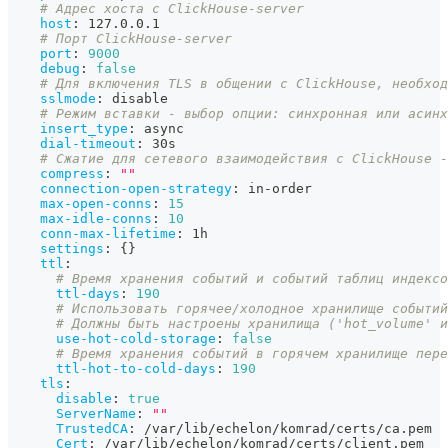
# Адрес хоста с ClickHouse-server
host
:
 127.0.0.1
# Порт ClickHouse-server
port
:
9000
debug
:
false
# Для включения TLS в общении с ClickHouse, необход
sslmode
:
 disable
# Режим вставки - выбор опции: синхронная или асинх
insert_type
:
 async
dial-timeout
:
 30s
# Сжатие для сетевого взаимодействия с ClickHouse -
compress
:
""
connection-open-strategy
:
 in
-
order
max-open-conns
:
15
max-idle-conns
:
10
conn-max-lifetime
:
 1h
settings
:
{
}
ttl
:
# Время хранения событий и событий таблиц индексо
ttl-days
:
190
# Использовать горячее/холодное хранилище событий
# Должны быть настроены хранилища ('hot_volume' и
use-hot-cold-storage
:
false
# Время хранения событий в горячем хранилище пер
ttl-hot-to-cold-days
:
190
tls
:
disable
:
true
ServerName
:
""
TrustedCA
:
 /var/lib/echelon/komrad/certs/ca.pem
Cert
:
 /var/lib/echelon/komrad/certs/client.pem