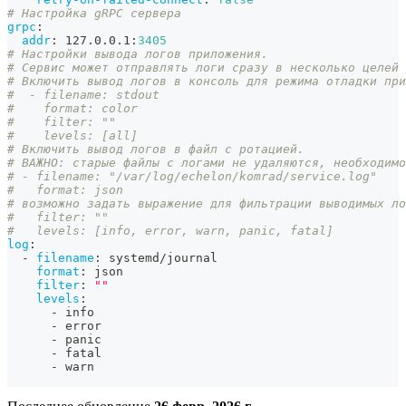
# Настройка gRPC сервера
grpc
:
addr
:
 127.0.0.1
:
3405
# Настройки вывода логов приложения.
# Сервис может отправлять логи сразу в несколько целей 
# Включить вывод логов в консоль для режима отладки при
#  - filename: stdout
#    format: color
#    filter: ""
#    levels: [all]
# Включить вывод логов в файл с ротацией.
# ВАЖНО: старые файлы с логами не удаляются, необходимо
# - filename: "/var/log/echelon/komrad/service.log"
#   format: json
# возможно задать выражение для фильтрации выводимых ло
#   filter: ""
#   levels: [info, error, warn, panic, fatal]
log
:
-
filename
:
 systemd/journal
format
:
 json
filter
:
""
levels
:
-
 info
-
 error
-
 panic
-
 fatal
-
 warn