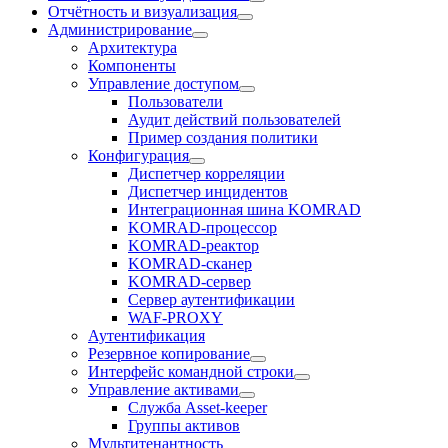
Отчётность и визуализация
Администрирование
Архитектура
Компоненты
Управление доступом
Пользователи
Аудит действий пользователей
Пример создания политики
Конфигурация
Диспетчер корреляции
Диспетчер инцидентов
Интеграционная шина KOMRAD
KOMRAD-процессор
KOMRAD-реактор
KOMRAD-сканер
KOMRAD-сервер
Сервер аутентификации
WAF-PROXY
Аутентификация
Резервное копирование
Интерфейс командной строки
Управление активами
Служба Asset-keeper
Группы активов
Мультитенантность