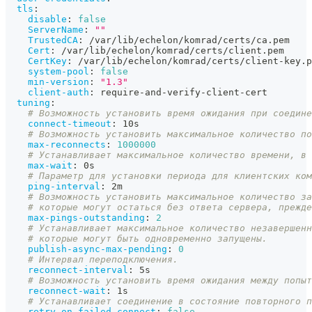
tls
:
disable
:
false
ServerName
:
""
TrustedCA
:
 /var/lib/echelon/komrad/certs/ca.pem
Cert
:
 /var/lib/echelon/komrad/certs/client.pem
CertKey
:
 /var/lib/echelon/komrad/certs/client
-
key.p
system-pool
:
false
min-version
:
"1.3"
client-auth
:
 require
-
and
-
verify
-
client
-
cert
tuning
:
# Возможность установить время ожидания при соедине
connect-timeout
:
 10s
# Возможность установить максимальное количество по
max-reconnects
:
1000000
# Устанавливает максимальное количество времени, в 
max-wait
:
 0s
# Параметр для установки периода для клиентских ком
ping-interval
:
 2m
# Возможность установить максимальное количество за
# которые могут остаться без ответа сервера, прежде
max-pings-outstanding
:
2
# Устанавливает максимальное количество незавершенн
# которые могут быть одновременно запущены.
publish-async-max-pending
:
0
# Интервал переподключения.
reconnect-interval
:
 5s
# Возможность установить время ожидания между попыт
reconnect-wait
:
 1s
# Устанавливает соединение в состояние повторного 
retry-on-failed-connect
:
false